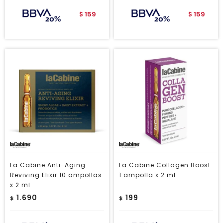
159
159
$
$
La Cabine Anti-Aging
La Cabine Collagen Boost
Reviving Elixir 10 ampollas
1 ampolla x 2 ml
x 2 ml
1.690
199
$
$