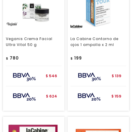
Veganis Crema Facial
La Cabine Contorno de
Ultra Vital 50 g
ojos 1 ampolla x 2 ml
780
199
$
$
546
139
$
$
624
159
$
$