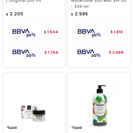
L`Original 200 ml
Waterlover Sun Mist SPF 30
- 200 ml
2.205
2.585
$
$
1.544
1.810
$
$
1.764
2.068
$
$