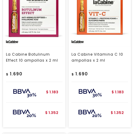
La Cabine Botulinum
La Cabine Vitamina C 10
Effect 10 ampollas x 2 ml
ampollas x 2 ml
1.690
1.690
$
$
1.183
1.183
$
$
1.352
1.352
$
$