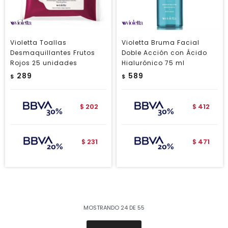
Violetta Toallas
Violetta Bruma Facial
Desmaquillantes Frutos
Doble Acción con Ácido
Rojos 25 unidades
Hialurónico 75 ml
289
589
$
$
202
412
$
$
231
471
$
$
MOSTRANDO
24
DE
55