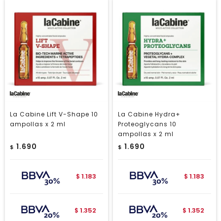
La Cabine Lift V-Shape 10
La Cabine Hydra+
ampollas x 2 ml
Proteoglycans 10
ampollas x 2 ml
1.690
1.690
$
$
1.183
1.183
$
$
1.352
1.352
$
$