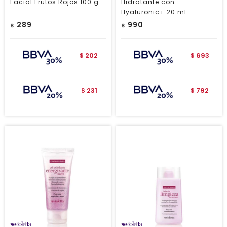
Facial Frutos Rojos 100 g
Hidratante con
Hyaluronic+ 20 ml
289
990
$
$
202
693
$
$
231
792
$
$