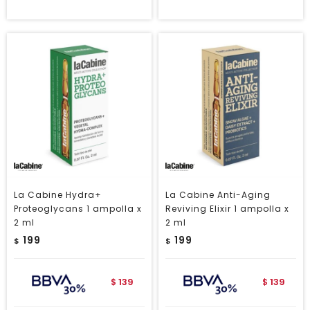
La Cabine Hydra+
La Cabine Anti-Aging
Proteoglycans 1 ampolla x
Reviving Elixir 1 ampolla x
2 ml
2 ml
199
199
$
$
139
139
$
$