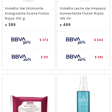
Violetta Gel Exfoliante
Violetta Leche de limpieza
Energizante Suave Frutos
Humectante Frutos Rojos
Rojos 100 g
145 ml
389
489
$
$
272
342
$
$
311
391
$
$