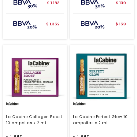
1.183
139
$
$
1.352
159
$
$
La Cabine Collagen Boost
La Cabine Perfect Glow 10
10 ampollas x 2 ml
ampollas x 2 ml
1.690
1.690