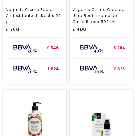
Veganis Crema Facial
Veganis Crema Corporal
Antioxidante de Noche 50
Ultra Reafirmante de
g
Ginko Biloba 500 ml
780
406
$
$
546
284
$
$
624
325
$
$