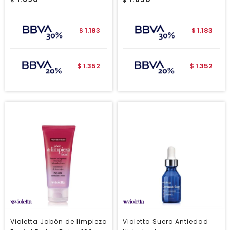
$
$
1.183
1.183
$
$
1.352
1.352
$
$
Violetta Jabón de limpieza
Violetta Suero Antiedad