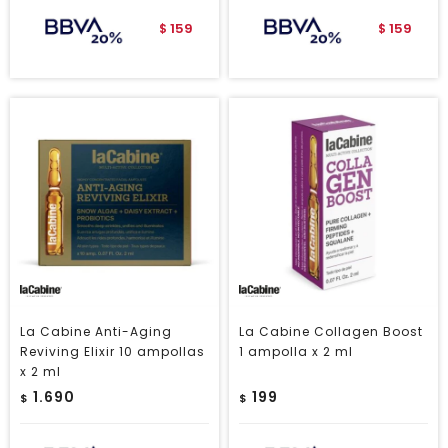
159
159
$
$
La Cabine Anti-Aging
La Cabine Collagen Boost
Reviving Elixir 10 ampollas
1 ampolla x 2 ml
x 2 ml
1.690
199
$
$