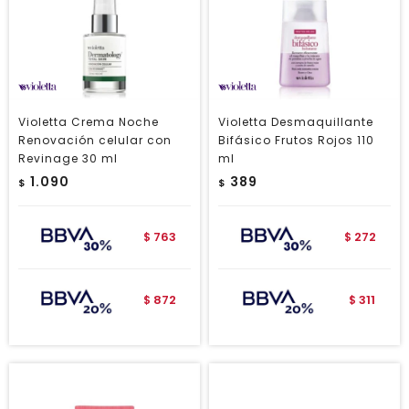
Violetta Crema Noche
Violetta Desmaquillante
Renovación celular con
Bifásico Frutos Rojos 110
Revinage 30 ml
ml
1.090
389
$
$
763
272
$
$
872
311
$
$