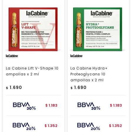
La Cabine Lift V-Shape 10
La Cabine Hydra+
ampollas x 2 ml
Proteoglycans 10
ampollas x 2 ml
1.690
1.690
$
$
1.183
1.183
$
$
1.352
1.352
$
$