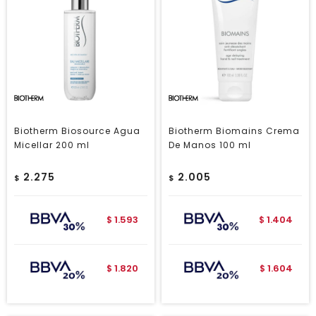
Biotherm Biosource Agua
Biotherm Biomains Crema
Micellar 200 ml
De Manos 100 ml
2.275
2.005
$
$
1.593
1.404
$
$
1.820
1.604
$
$