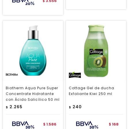
3.556
$
Biotherm Aqua Pure Super
Cottage Gel de ducha
Concentrate Hidratante
Exfoliante Kiwi 250 ml
con Ácido Salicílico 50 ml
2.265
240
$
$
1.586
168
$
$