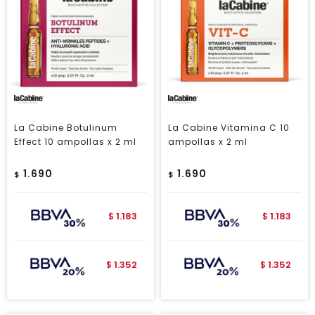
La Cabine Botulinum
La Cabine Vitamina C 10
Effect 10 ampollas x 2 ml
ampollas x 2 ml
1.690
1.690
$
$
1.183
1.183
$
$
1.352
1.352
$
$