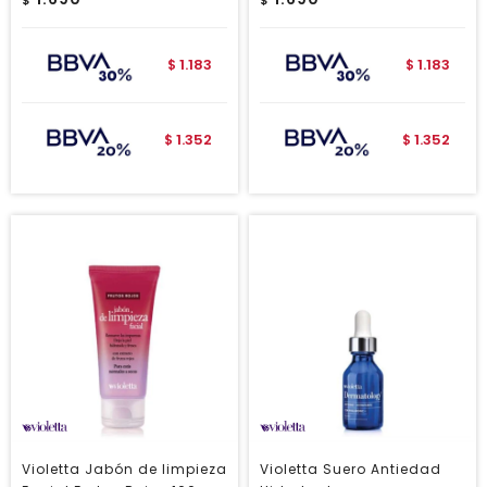
$
$
1.183
1.183
$
$
1.352
1.352
$
$
Violetta Jabón de limpieza
Violetta Suero Antiedad