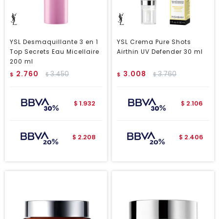
YSL Desmaquillante 3 en 1
YSL Crema Pure Shots
Top Secrets Eau Micellaire
Airthin UV Defender 30 ml
200 ml
2.760
3.450
3.008
3.760
$
$
$
$
1.932
2.106
$
$
2.208
2.406
$
$