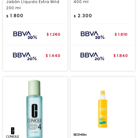
Jabón Líquido Extra Mild
400 ml
200 ml
1.800
2.300
$
$
1.260
1.610
$
$
1.440
1.840
$
$