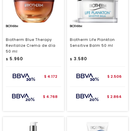
Biotherm Blue Therapy
Biotherm Life Plankton
Revitalize Crema de día
Sensitive Balm 50 ml
50 ml
5.960
3.580
$
$
4.172
2.506
$
$
4.768
2.864
$
$