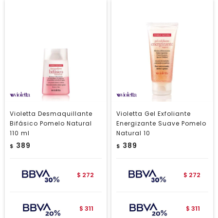
Violetta Desmaquillante
Violetta Gel Exfoliante
Bifásico Pomelo Natural
Energizante Suave Pomelo
110 ml
Natural 10
389
389
$
$
272
272
$
$
311
311
$
$