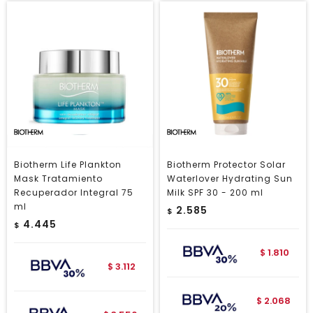
Biotherm Life Plankton
Biotherm Protector Solar
Mask Tratamiento
Waterlover Hydrating Sun
Recuperador Integral 75
Milk SPF 30 - 200 ml
ml
2.585
$
4.445
$
1.810
$
3.112
$
2.068
$