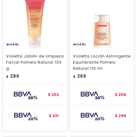
Violetta Jabón de limpieza
Violetta Loción Astringente
Facial Pomelo Natural 100
Equilibrante Pomelo
g
Natural 110 ml
289
369
$
$
202
258
$
$
231
295
$
$