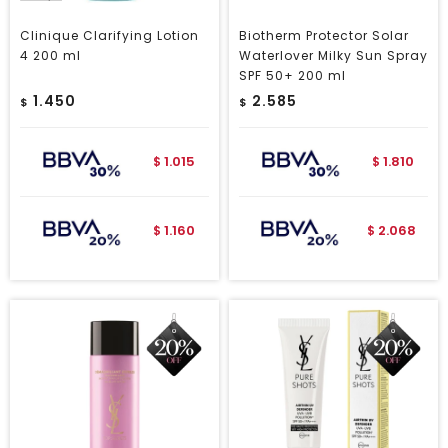
Clinique Clarifying Lotion
Biotherm Protector Solar
4 200 ml
Waterlover Milky Sun Spray
SPF 50+ 200 ml
1.450
2.585
$
$
1.015
1.810
$
$
1.160
2.068
$
$