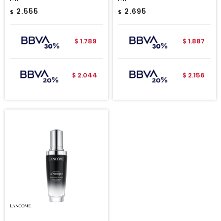
2.555
2.695
$
$
1.789
1.887
$
$
2.044
2.156
$
$