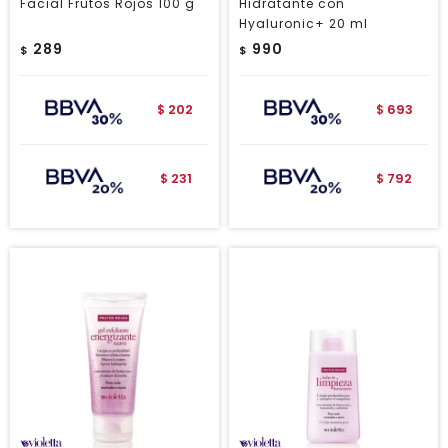
Facial Frutos Rojos 100 g
Hidratante con
Hyaluronic+ 20 ml
289
990
$
$
202
693
$
$
231
792
$
$