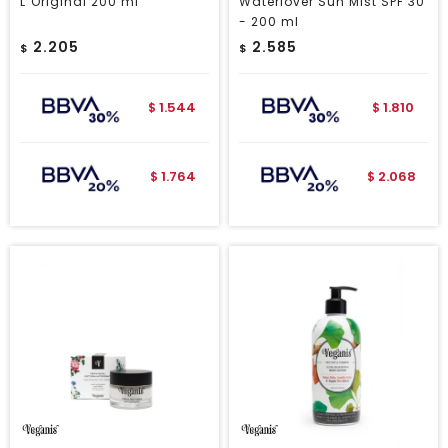
L`Original 200 ml
Waterlover Sun Mist SPF 30
- 200 ml
2.205
2.585
$
$
1.544
1.810
$
$
1.764
2.068
$
$