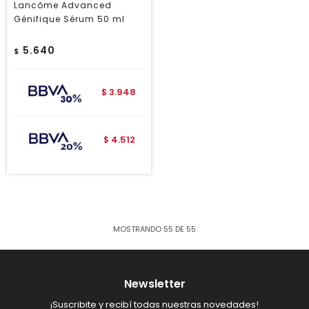
Lancôme Advanced
Génifique Sérum 50 ml
5.640
$
3.948
$
4.512
$
MOSTRANDO
55
DE
55
Newsletter
¡Suscribite y recibí todas nuestras novedades!