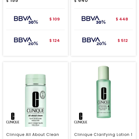
155
640
$
$
109
448
$
$
124
512
$
$
Clinique All About Clean
Clinique Clarifying Lotion 1