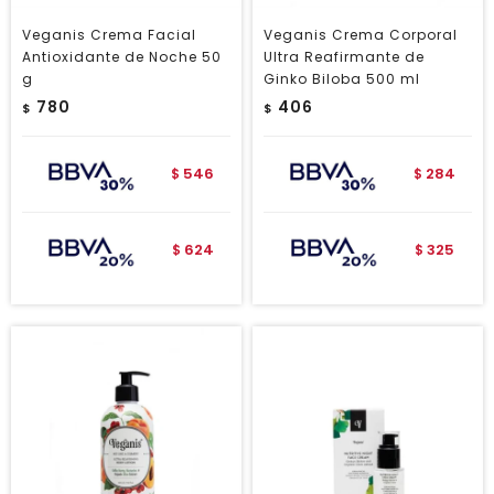
Veganis Crema Facial
Veganis Crema Corporal
Antioxidante de Noche 50
Ultra Reafirmante de
g
Ginko Biloba 500 ml
780
406
$
$
546
284
$
$
624
325
$
$