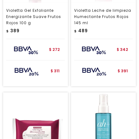
Violetta Gel Exfoliante
Violetta Leche de limpieza
Energizante Suave Frutos
Humectante Frutos Rojos
Rojos 100 g
145 ml
389
489
$
$
272
342
$
$
311
391
$
$