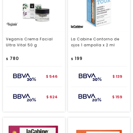
Veganis Crema Facial
La Cabine Contorno de
Ultra Vital 50 g
ojos 1 ampolla x 2 ml
780
199
$
$
546
139
$
$
624
159
$
$