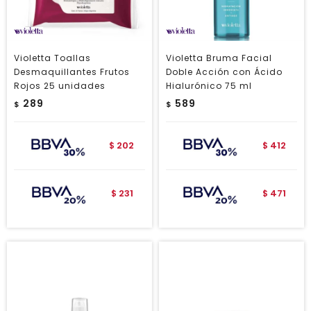
Violetta Toallas
Violetta Bruma Facial
Desmaquillantes Frutos
Doble Acción con Ácido
Rojos 25 unidades
Hialurónico 75 ml
289
589
$
$
202
412
$
$
231
471
$
$