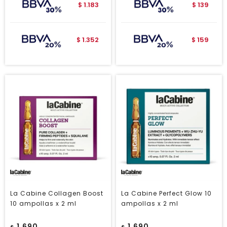
1.183
139
$
$
1.352
159
$
$
La Cabine Collagen Boost
La Cabine Perfect Glow 10
10 ampollas x 2 ml
ampollas x 2 ml
1.690
1.690