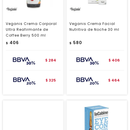
Veganis Crema Corporal
Veganis Crema Facial
Ultra Reafirmante de
Nutritiva de Noche 30 ml
Coffee Berry 500 ml
406
580
$
$
284
406
$
$
325
464
$
$