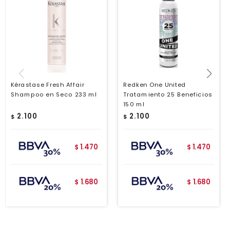
Kérastase Fresh Affair
Redken One United
Shampoo en Seco 233 ml
Tratamiento 25 Beneficios
150 ml
2.100
2.100
$
$
1.470
1.470
$
$
1.680
1.680
$
$