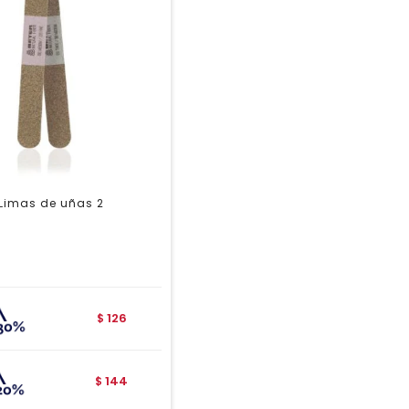
 Limas de uñas 2
126
$
144
$