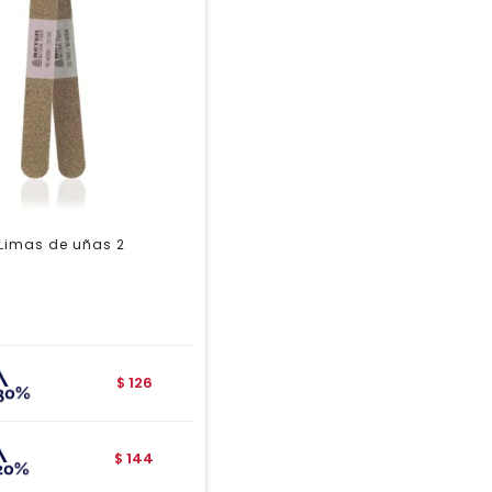
 Limas de uñas 2
126
$
144
$