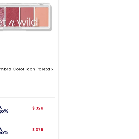
mbra Color Icon Paleta x
n
328
$
375
$