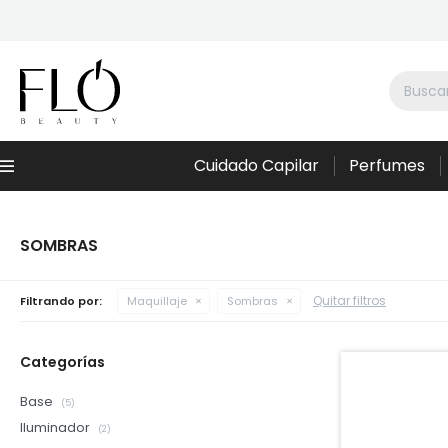
Cuidado Capilar
Perfumes
Menú
SOMBRAS
Quitar filtros
Filtrando por:
Maquillaje
Sombras
Categorías
Base
(5)
Iluminador
(2)