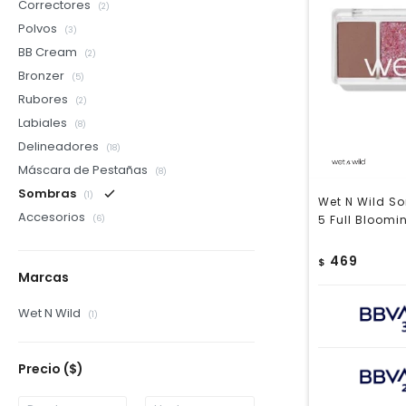
Correctores
(2)
Polvos
(3)
BB Cream
(2)
Bronzer
(5)
Rubores
(2)
Labiales
(8)
Delineadores
(18)
Máscara de Pestañas
(8)
Sombras
(1)
Wet N Wild So
Accesorios
5 Full Bloomi
(6)
469
$
Marcas
Wet N Wild
(1)
Precio
($)