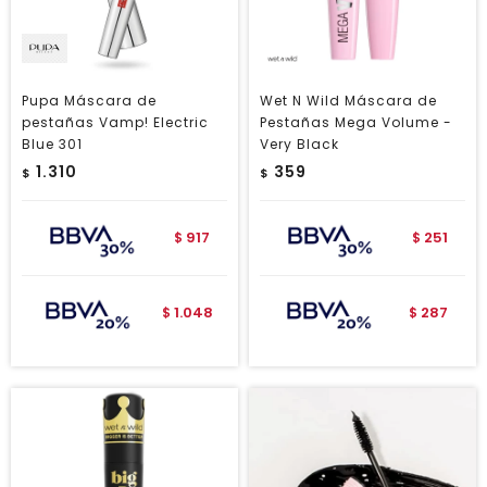
Pupa Máscara de
Wet N Wild Máscara de
pestañas Vamp! Electric
Pestañas Mega Volume -
Blue 301
Very Black
1.310
359
$
$
917
251
$
$
1.048
287
$
$