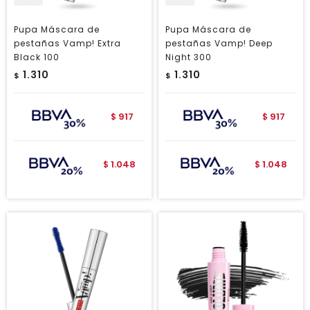
Pupa Máscara de
Pupa Máscara de
pestañas Vamp! Extra
pestañas Vamp! Deep
Black 100
Night 300
1.310
1.310
$
$
917
917
$
$
1.048
1.048
$
$