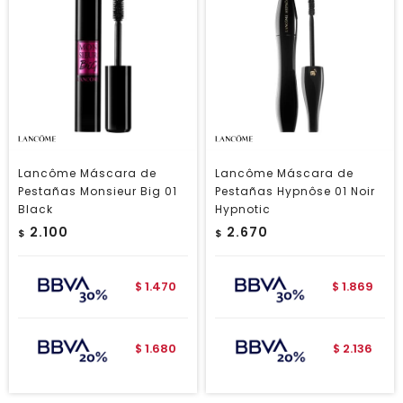
Lancôme Máscara de
Lancôme Máscara de
Pestañas Monsieur Big 01
Pestañas Hypnôse 01 Noir
Black
Hypnotic
2.100
2.670
$
$
1.470
1.869
$
$
1.680
2.136
$
$