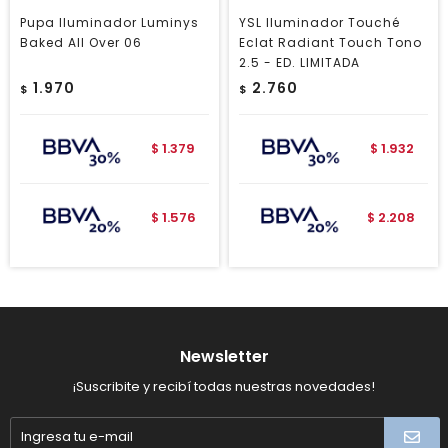
Pupa Iluminador Luminys
YSL Iluminador Touché
Baked All Over 06
Eclat Radiant Touch Tono
2.5 - ED. LIMITADA
1.970
2.760
$
$
1.379
1.932
$
$
1.576
2.208
$
$
Newsletter
¡Suscribite y recibí todas nuestras novedades!