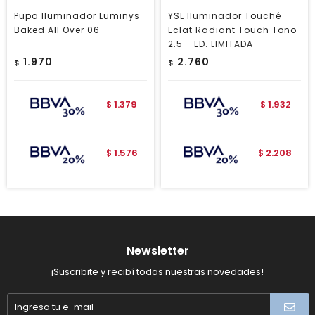
Pupa Iluminador Luminys
YSL Iluminador Touché
Baked All Over 06
Eclat Radiant Touch Tono
2.5 - ED. LIMITADA
1.970
2.760
$
$
1.379
1.932
$
$
1.576
2.208
$
$
Newsletter
¡Suscribite y recibí todas nuestras novedades!