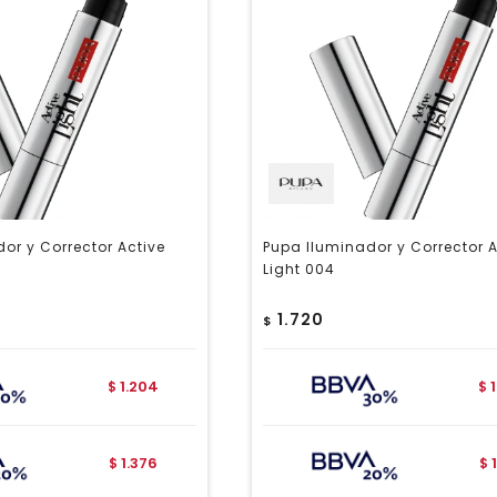
or y Corrector Active
Pupa Iluminador y Corrector A
Light 004
1.720
$
1.204
$
$
1.376
$
$