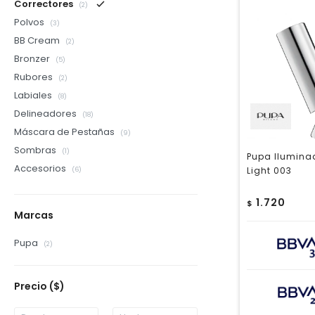
Correctores
(2)
Polvos
(3)
BB Cream
(2)
Bronzer
(5)
Rubores
(2)
Labiales
(8)
Delineadores
(18)
Máscara de Pestañas
(9)
Sombras
(1)
Pupa Iluminad
Accesorios
Light 003
(6)
1.720
$
Marcas
Pupa
(2)
Precio
($)