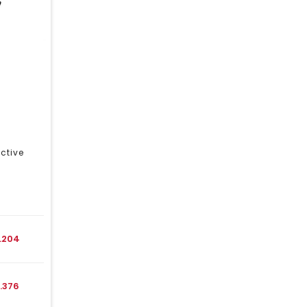
ctive
1.204
1.376