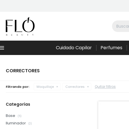
Cuidado Capilar
Perfumes
Menú
CORRECTORES
Quitar filtros
Filtrando por:
Maquillaje
Correctores
Categorías
Base
(5)
Iluminador
(2)