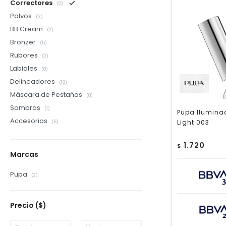
Correctores
(2)
Polvos
(3)
BB Cream
(2)
Bronzer
(5)
Rubores
(2)
Labiales
(8)
Delineadores
(18)
Máscara de Pestañas
(8)
Sombras
(1)
Pupa Iluminad
Accesorios
Light 003
(6)
1.720
$
Marcas
Pupa
(2)
Precio
($)