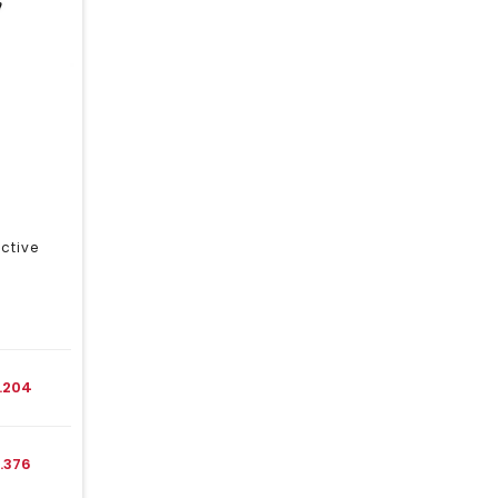
ctive
1.204
1.376