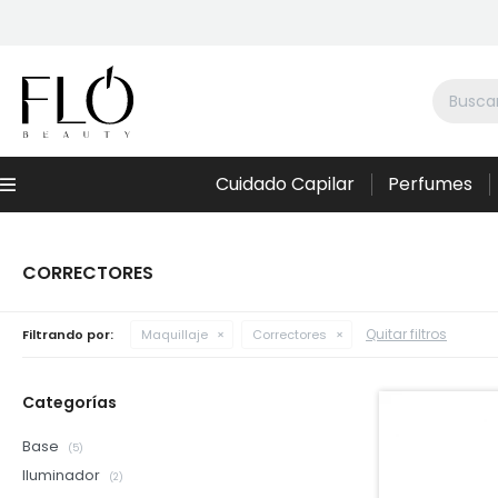
Cuidado Capilar
Perfumes
Menú
CORRECTORES
Quitar filtros
Filtrando por:
Maquillaje
Correctores
Categorías
Base
(5)
Iluminador
(2)