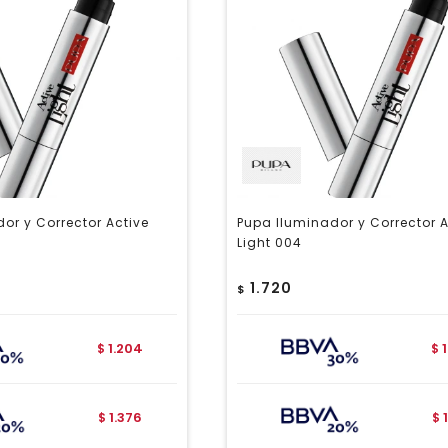
or y Corrector Active
Pupa Iluminador y Corrector A
Light 004
1.720
$
1.204
$
$
1.376
$
$