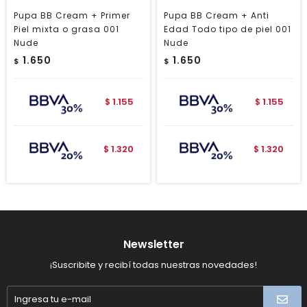
Pupa BB Cream + Primer
Pupa BB Cream + Anti
Piel mixta o grasa 001
Edad Todo tipo de piel 001
Nude
Nude
1.650
1.650
$
$
1.155
1.155
$
$
1.320
1.320
$
$
Newsletter
¡Suscribite y recibí todas nuestras novedades!