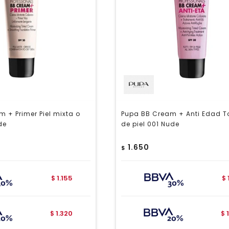
 + Primer Piel mixta o
Pupa BB Cream + Anti Edad T
de
de piel 001 Nude
1.650
$
1.155
$
$
1.320
$
$