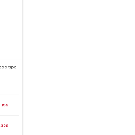
odo tipo
1.155
1.320