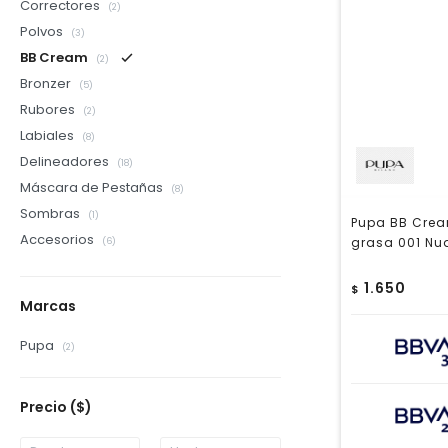
Correctores
(2)
Polvos
(3)
BB Cream
(2)
Bronzer
(5)
Rubores
(2)
Labiales
(8)
Delineadores
(18)
Máscara de Pestañas
(8)
Sombras
(1)
Pupa BB Cream
Accesorios
grasa 001 Nu
(6)
1.650
$
Marcas
Pupa
(2)
Precio
($)