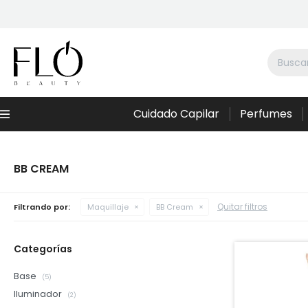
Cuidado Capilar
Perfumes
Menú
BB CREAM
Quitar filtros
Filtrando por:
Maquillaje
BB Cream
Categorías
Base
(5)
Iluminador
(2)