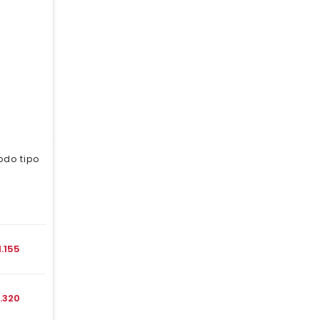
odo tipo
1.155
1.320