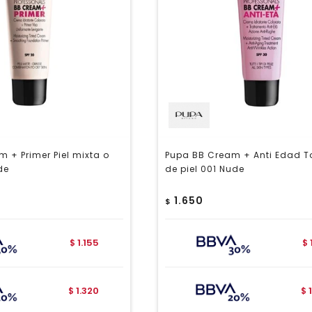
 + Primer Piel mixta o
Pupa BB Cream + Anti Edad T
de
de piel 001 Nude
1.650
$
1.155
$
$
1.320
$
$