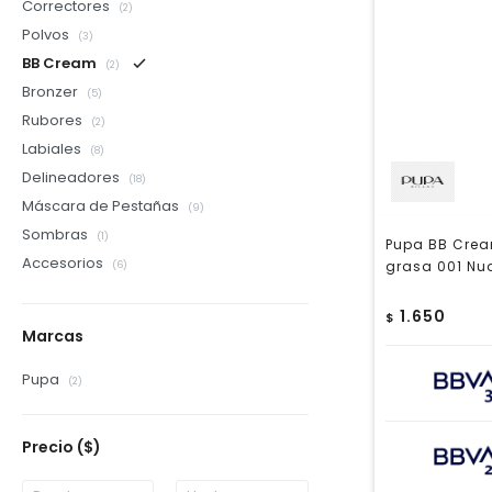
Correctores
(2)
Polvos
(3)
BB Cream
(2)
Bronzer
(5)
Rubores
(2)
Labiales
(8)
Delineadores
(18)
Máscara de Pestañas
(9)
Sombras
(1)
Pupa BB Cream
Accesorios
grasa 001 Nu
(6)
1.650
$
Marcas
Pupa
(2)
Precio
($)