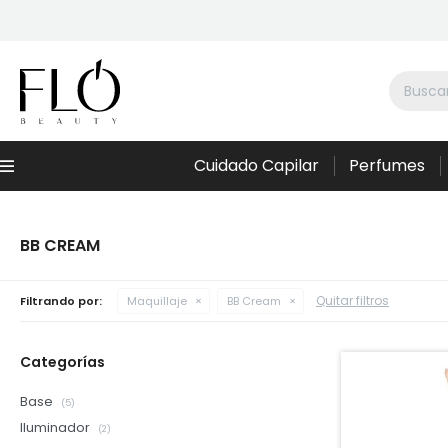
Cuidado Capilar
Perfumes
Menú
BB CREAM
Quitar filtros
Filtrando por:
Maquillaje
BB Cream
Categorías
Base
(5)
Iluminador
(2)