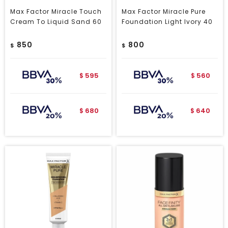
Max Factor Miracle Touch
Max Factor Miracle Pure
Cream To Liquid Sand 60
Foundation Light Ivory 40
850
800
$
$
595
560
$
$
680
640
$
$