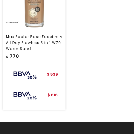
Max Factor Base Facefinity
All Day Flawless 3 in 1 W70
Warm Sand
770
$
539
$
616
$