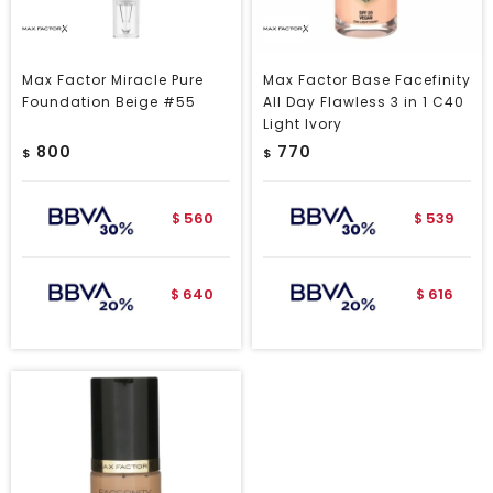
Max Factor Miracle Pure
Max Factor Base Facefinity
Foundation Beige #55
All Day Flawless 3 in 1 C40
Light Ivory
800
770
$
$
560
539
$
$
640
616
$
$