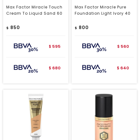
Max Factor Miracle Touch
Max Factor Miracle Pure
Cream To Liquid Sand 60
Foundation Light Ivory 40
850
800
$
$
595
560
$
$
680
640
$
$