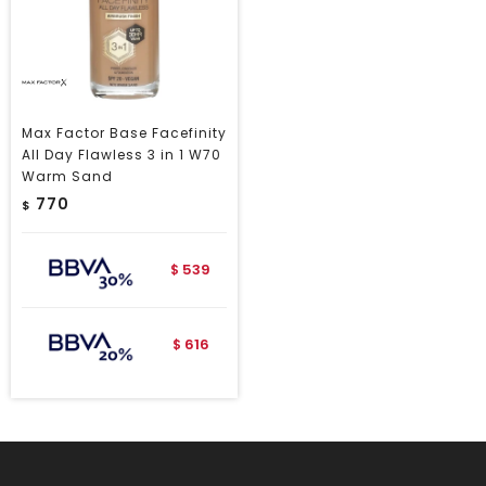
Max Factor Base Facefinity
All Day Flawless 3 in 1 W70
Warm Sand
770
$
539
$
616
$