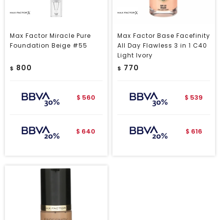
Max Factor Miracle Pure
Max Factor Base Facefinity
Foundation Beige #55
All Day Flawless 3 in 1 C40
Light Ivory
800
770
$
$
560
539
$
$
640
616
$
$