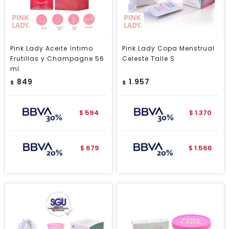
Pink Lady Aceite íntimo
Pink Lady Copa Menstrual
Frutillas y Champagne 56
Celeste Talle S
ml
849
1.957
$
$
594
1.370
$
$
679
1.566
$
$