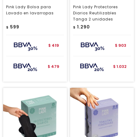
Pink Lady Bolsa para
Pink Lady Protectores
Lavado en lavarropas
Diarios Reutilizables
Tanga 2 unidades
599
1.290
$
$
419
903
$
$
479
1.032
$
$