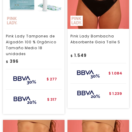
Pink Lady Tampones de
Pink Lady Bombacha
Algodón 100 % Orgánico
Absorbente Gaia Talle S
Tamaño Medio 18
unidades
1.549
$
396
$
1.084
$
277
$
1.239
$
317
$