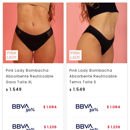
Pink Lady Bombacha
Pink Lady Bombacha
Absorbente Reutilizable
Absorbente Reutilizable
Gaia Talle XL
Temis Talle S
1.549
1.549
$
$
1.084
1.084
$
$
1.239
1.239
$
$