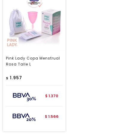
Pink Lady Copa Menstrual
Rosa Talle L
1.957
$
1.370
$
1.566
$