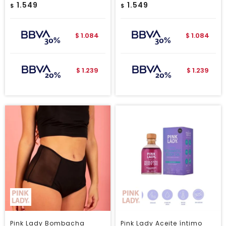
1.549
1.549
$
$
1.084
1.084
$
$
1.239
1.239
$
$
Pink Lady Bombacha
Pink Lady Aceite íntimo