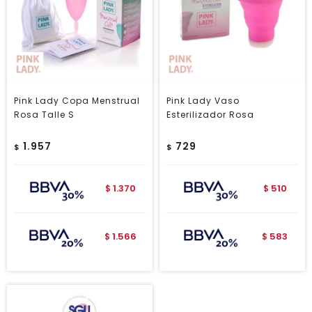
Pink Lady Copa Menstrual
Pink Lady Vaso
Rosa Talle S
Esterilizador Rosa
1.957
729
$
$
1.370
510
$
$
1.566
583
$
$