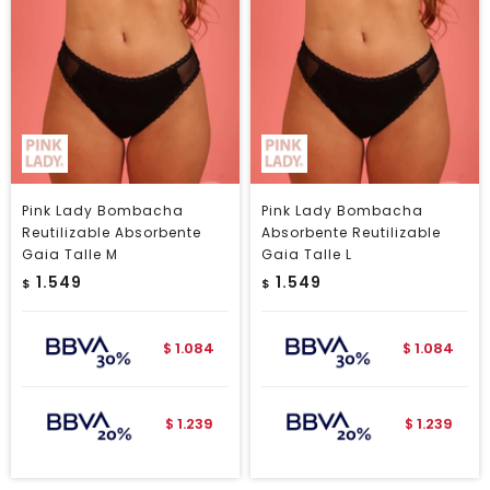
Pink Lady Bombacha
Pink Lady Bombacha
Reutilizable Absorbente
Absorbente Reutilizable
Gaia Talle M
Gaia Talle L
1.549
1.549
$
$
1.084
1.084
$
$
1.239
1.239
$
$