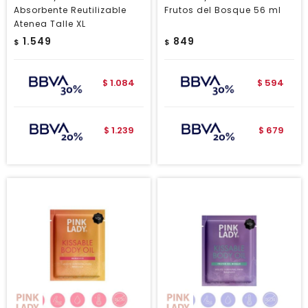
Absorbente Reutilizable
Frutos del Bosque 56 ml
Atenea Talle XL
1.549
849
$
$
1.084
594
$
$
1.239
679
$
$