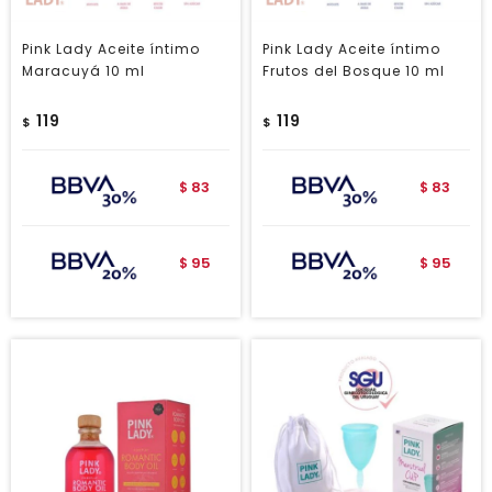
Pink Lady Aceite íntimo
Pink Lady Aceite íntimo
Maracuyá 10 ml
Frutos del Bosque 10 ml
119
119
$
$
83
83
$
$
95
95
$
$