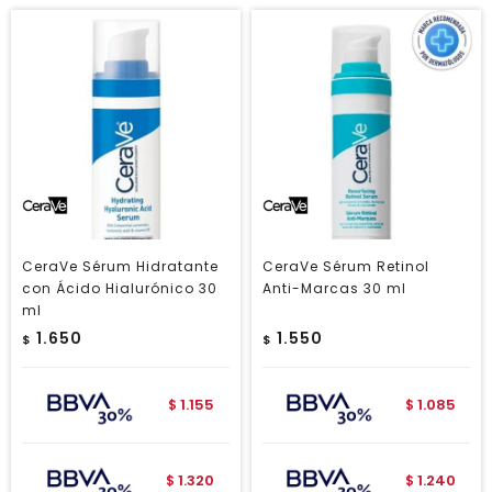
CeraVe Sérum Hidratante
CeraVe Sérum Retinol
con Ácido Hialurónico 30
Anti-Marcas 30 ml
ml
1.650
1.550
$
$
1.155
1.085
$
$
1.320
1.240
$
$