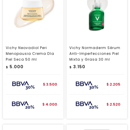
Vichy Neovadiol Peri
Vichy Normaderm Sérum
Menopausia Crema Día
Anti-Imperfecciones Piel
Piel Seca 50 ml
Mixta y Grasa 30 ml
5.000
3.150
$
$
3.500
2.205
$
$
4.000
2.520
$
$