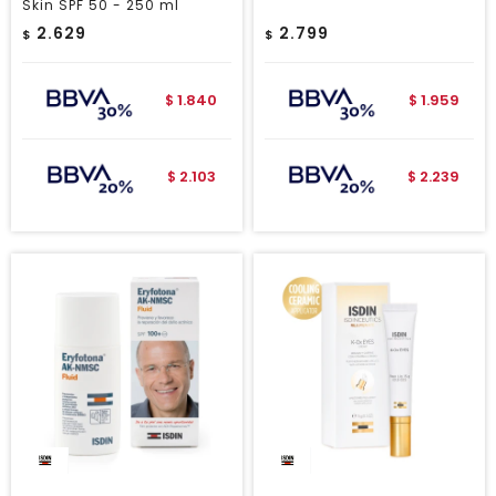
Skin SPF 50 - 250 ml
2.629
2.799
$
$
1.840
1.959
$
$
2.103
2.239
$
$