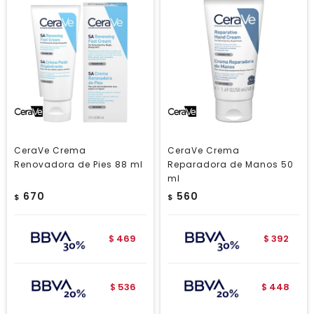
CeraVe Crema
CeraVe Crema
Renovadora de Pies 88 ml
Reparadora de Manos 50
ml
670
560
$
$
469
392
$
$
536
448
$
$