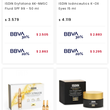
ISDIN Eryfotona AK-NMSC
ISDIN Isdinceutics K-OX
Fluid SPF 99 - 50 ml
Eyes 15 ml
3.579
4.119
$
$
2.505
2.883
$
$
2.863
3.295
$
$