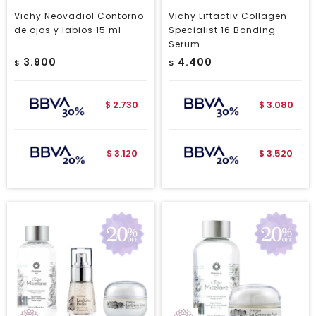
Vichy Neovadiol Contorno
Vichy Liftactiv Collagen
de ojos y labios 15 ml
Specialist 16 Bonding
Serum
3.900
4.400
$
$
2.730
3.080
$
$
3.120
3.520
$
$