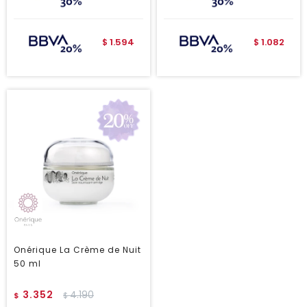
1.594
1.082
$
$
Onérique La Crème de Nuit
50 ml
3.352
4.190
$
$