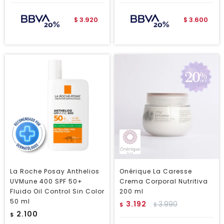
3.920
3.600
$
$
La Roche Posay Anthelios
Onérique La Caresse
UVMune 400 SPF 50+
Crema Corporal Nutritiva
Fluido Oil Control Sin Color
200 ml
50 ml
3.192
3.990
$
$
2.100
$