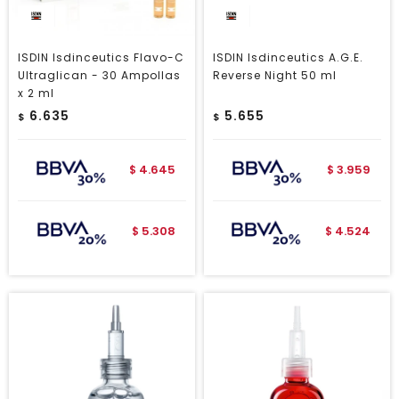
ISDIN Isdinceutics Flavo-C
ISDIN Isdinceutics A.G.E.
Ultraglican - 30 Ampollas
Reverse Night 50 ml
x 2 ml
6.635
5.655
$
$
4.645
3.959
$
$
5.308
4.524
$
$