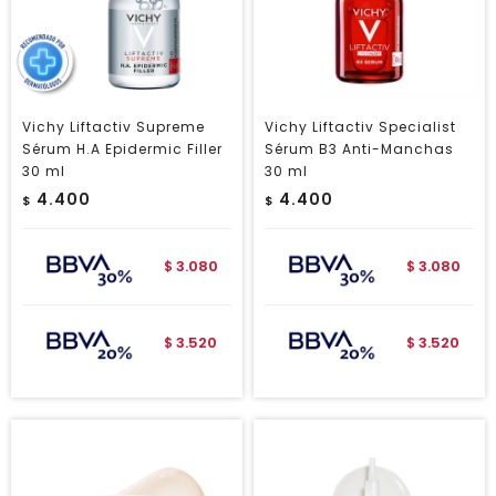
Vichy Liftactiv Supreme
Vichy Liftactiv Specialist
Sérum H.A Epidermic Filler
Sérum B3 Anti-Manchas
30 ml
30 ml
4.400
4.400
$
$
3.080
3.080
$
$
3.520
3.520
$
$