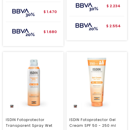
2.234
$
1.470
$
2.554
$
1.680
$
ISDIN Fotoprotector
ISDIN Fotoprotector Gel
Transparent Spray Wet
Cream SPF 50 - 250 ml