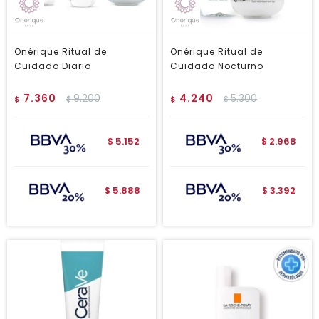
Onérique Ritual de
Onérique Ritual de
Cuidado Diario
Cuidado Nocturno
7.360
9.200
4.240
5.300
$
$
$
$
5.152
2.968
$
$
5.888
3.392
$
$