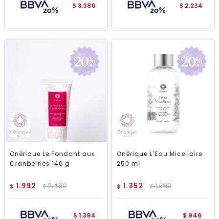
3.386
2.234
$
$
Onérique Le Fondant aux
Onérique L´Eau Micellaire
Cranberries 140 g
250 ml
1.992
2.490
1.352
1.690
$
$
$
$
1.394
946
$
$