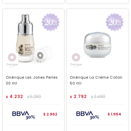
Onérique Les Jolies Perles
Onérique La Crème Coton
30 ml
50 ml
4.232
5.290
2.792
3.490
$
$
$
$
2.962
1.954
$
$