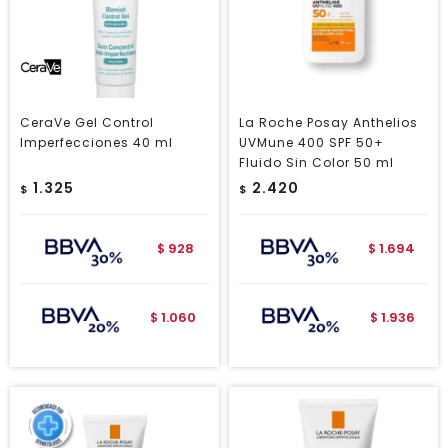
CeraVe Gel Control
La Roche Posay Anthelios
Imperfecciones 40 ml
UVMune 400 SPF 50+
Fluido Sin Color 50 ml
1.325
2.420
$
$
928
1.694
$
$
1.060
1.936
$
$