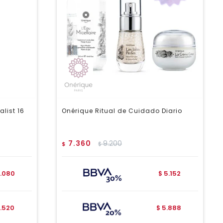
alist 16
Onérique Ritual de Cuidado Diario
7.360
9.200
$
$
.080
5.152
$
.520
5.888
$