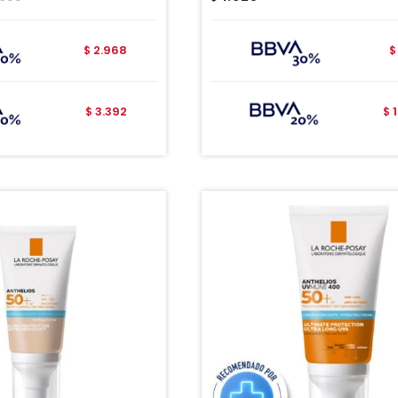
2.968
$
$
3.392
$
$