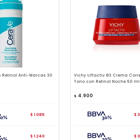
 Retinol Anti-Marcas 30
Vichy Liftactiv B3 Crema Corr
Tono con Retinol Noche 50 ml
4.900
$
1.085
3
$
$
1.240
3
$
$