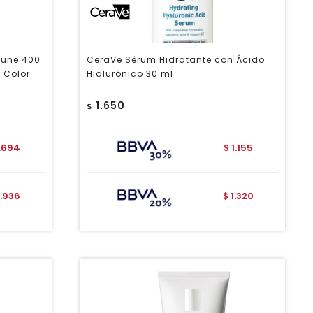
Mune 400
CeraVe Sérum Hidratante con Ácido
 Color
Hialurónico 30 ml
1.650
$
1.694
1.155
$
1.936
1.320
$