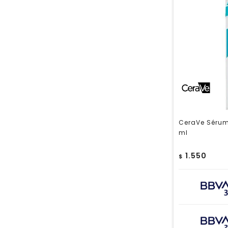
CeraVe Sérum
ml
1.550
$