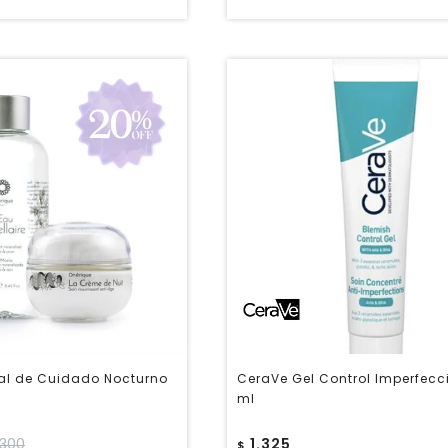
ual de Cuidado Nocturno
CeraVe Gel Control Imperfecc
ml
.300
1.325
$