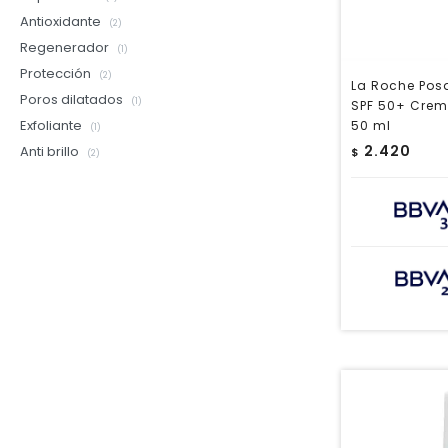
Antioxidante
(2)
Regenerador
(1)
Protección
(2)
La Roche Pos
Poros dilatados
(1)
SPF 50+ Crem
Exfoliante
50 ml
(1)
2.420
Anti brillo
$
(2)