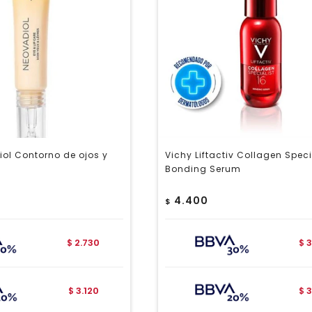
ol Contorno de ojos y
Vichy Liftactiv Collagen Speci
Bonding Serum
4.400
$
2.730
3
$
$
3.120
3
$
$