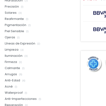
Hidratación
(7)
Precisión
(1)
Solares
(3)
Reafirmante
(1)
Pigmentación
(1)
Piel Sensible
(1)
Ojeras
(1)
Líneas de Expresión
(2)
Limpieza
(4)
Iluminación
(3)
Firmeza
(2)
Calmante
(1)
Arrugas
(5)
Anti-Edad
(6)
Acné
(1)
Waterproof
(1)
Anti-Imperfecciones
(1)
Reparación
(2)