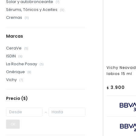
Solar y autobronceante
(7)
Sérums, Tónicos y Aceites
(9)
Cremas
(11)
Marcas
CeraVe
(5)
ISDIN
(6)
La Roche Posay
(5)
Vichy Neovadi
Onérique
(8)
labios 15 ml
Vichy
(7)
3.900
$
Precio
($)
OK