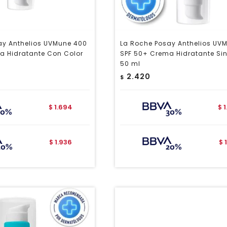
ay Anthelios UVMune 400
La Roche Posay Anthelios UV
a Hidratante Con Color
SPF 50+ Crema Hidratante Sin
50 ml
2.420
$
1.694
$
$
1.936
$
$