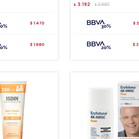
3.192
3.990
$
$
1.470
2
$
$
1.680
2
$
$