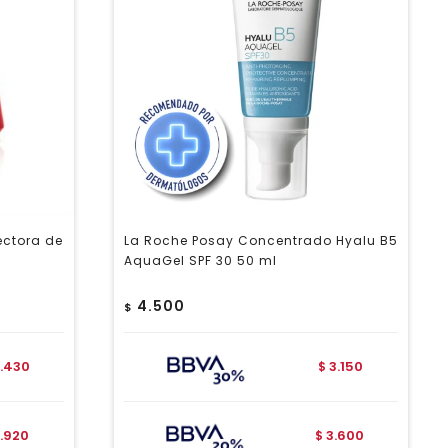
ectora de
La Roche Posay Concentrado Hyalu B5
AquaGel SPF 30 50 ml
4.500
$
.430
3.150
$
.920
3.600
$