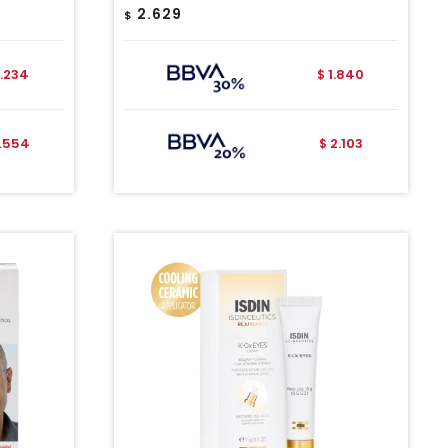
2.629
$
.234
1.840
$
.554
2.103
$