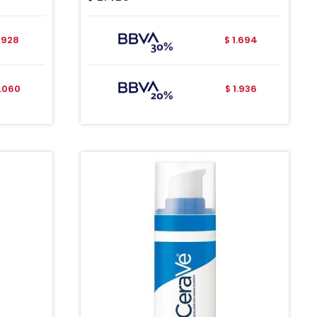
928
1.694
$
1.060
1.936
$