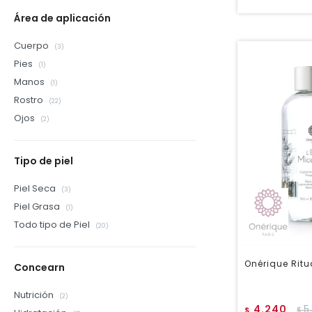
Área de aplicación
Cuerpo
(3)
Pies
(1)
Manos
(1)
Rostro
(22)
Ojos
(2)
Tipo de piel
Piel Seca
(3)
Piel Grasa
(1)
Todo tipo de Piel
(20)
Onérique Rit
Concearn
Nutrición
(2)
4.240
5
$
$