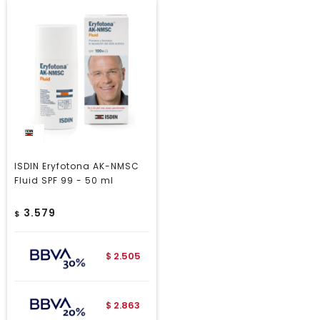
ISDIN Eryfotona AK-NMSC
Fluid SPF 99 - 50 ml
3.579
$
2.505
$
2.863
$