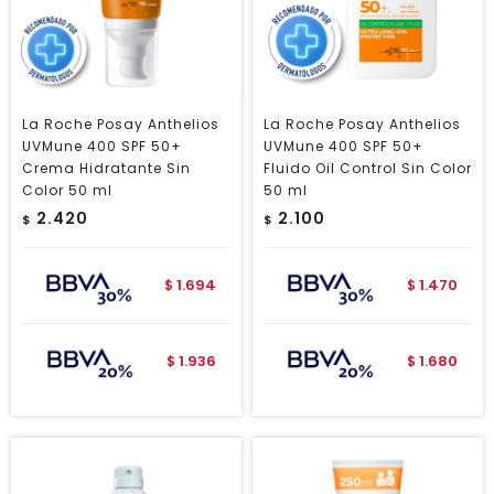
La Roche Posay Anthelios
La Roche Posay Anthelios
UVMune 400 SPF 50+
UVMune 400 SPF 50+
Crema Hidratante Sin
Fluido Oil Control Sin Color
Color 50 ml
50 ml
2.420
2.100
$
$
1.694
1.470
$
$
1.936
1.680
$
$