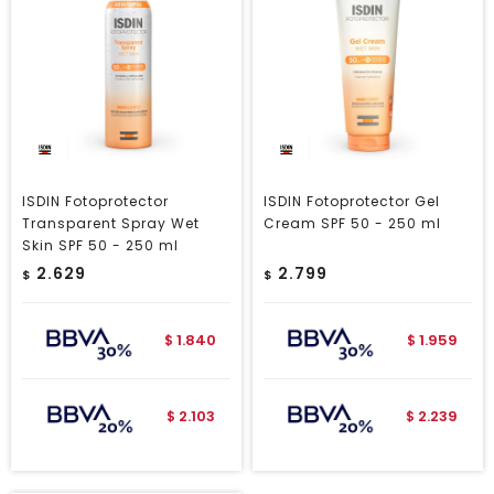
ISDIN Fotoprotector
ISDIN Fotoprotector Gel
Transparent Spray Wet
Cream SPF 50 - 250 ml
Skin SPF 50 - 250 ml
2.629
2.799
$
$
1.840
1.959
$
$
2.103
2.239
$
$