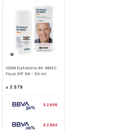
ISDIN Eryfotona AK-NMSC
Fluid SPF 99 - 50 ml
3.579
$
2.505
$
2.863
$