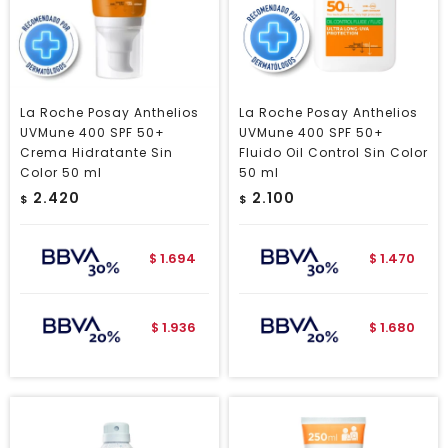
La Roche Posay Anthelios
La Roche Posay Anthelios
UVMune 400 SPF 50+
UVMune 400 SPF 50+
Crema Hidratante Sin
Fluido Oil Control Sin Color
Color 50 ml
50 ml
2.420
2.100
$
$
1.694
1.470
$
$
1.936
1.680
$
$