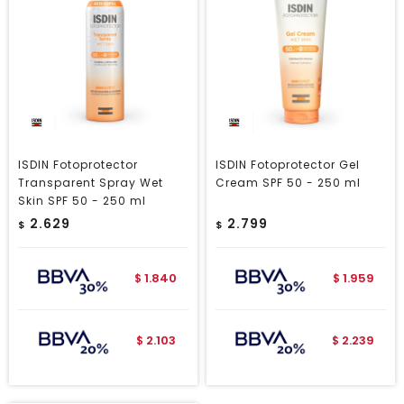
ISDIN Fotoprotector
ISDIN Fotoprotector Gel
Transparent Spray Wet
Cream SPF 50 - 250 ml
Skin SPF 50 - 250 ml
2.629
2.799
$
$
1.840
1.959
$
$
2.103
2.239
$
$