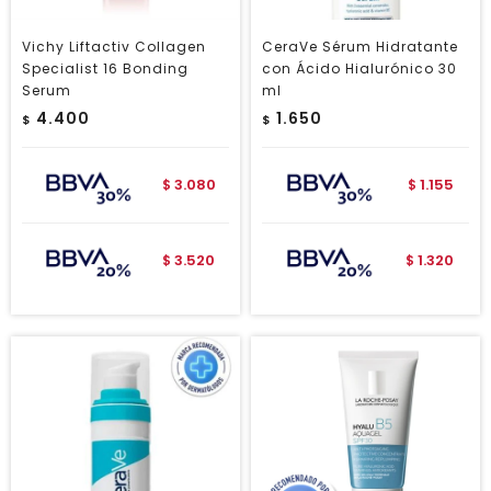
Vichy Liftactiv Collagen
CeraVe Sérum Hidratante
Specialist 16 Bonding
con Ácido Hialurónico 30
Serum
ml
4.400
1.650
$
$
3.080
1.155
$
$
3.520
1.320
$
$