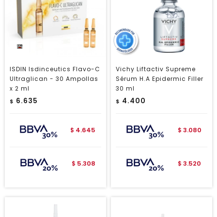
ISDIN Isdinceutics Flavo-C
Vichy Liftactiv Supreme
Ultraglican - 30 Ampollas
Sérum H.A Epidermic Filler
x 2 ml
30 ml
6.635
4.400
$
$
4.645
3.080
$
$
5.308
3.520
$
$