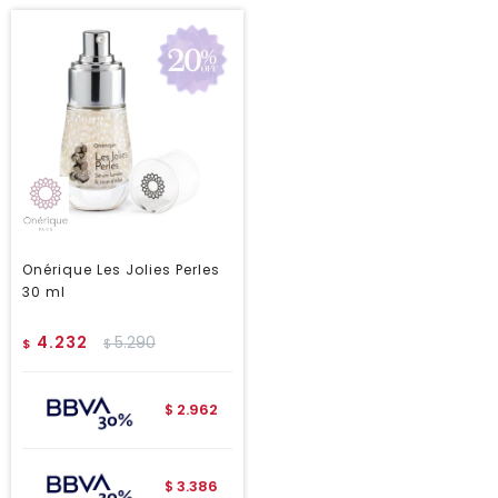
Onérique Les Jolies Perles
30 ml
4.232
5.290
$
$
2.962
$
3.386
$