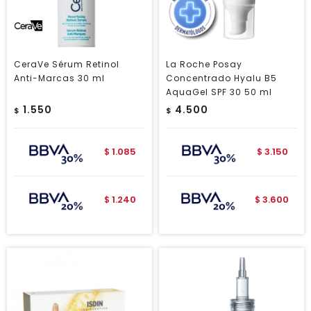
CeraVe Sérum Retinol
La Roche Posay
Anti-Marcas 30 ml
Concentrado Hyalu B5
AquaGel SPF 30 50 ml
1.550
4.500
$
$
1.085
3.150
$
$
1.240
3.600
$
$