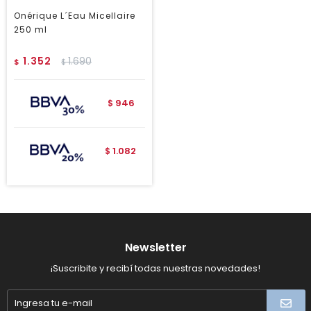
Onérique L´Eau Micellaire
250 ml
1.352
1.690
$
$
946
$
1.082
$
Newsletter
¡Suscribite y recibí todas nuestras novedades!