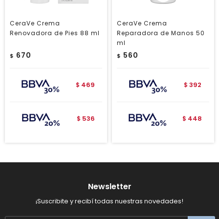
CeraVe Crema
CeraVe Crema
Renovadora de Pies 88 ml
Reparadora de Manos 50
ml
670
560
$
$
469
392
$
$
536
448
$
$
Newsletter
¡Suscribite y recibí todas nuestras novedades!