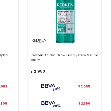
Alpha
Redken Acidic Grow Full System Sérum
100 ml
2.950
$
1.582
2.065
$
1.808
2.360
$