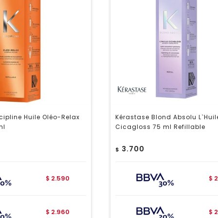
cipline Huile Oléo-Relax
Kérastase Blond Absolu L`Huil
ml
Cicagloss 75 ml Refillable
3.700
$
2.590
2
$
$
2.960
2
$
$