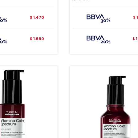
1.470
$
$
1.680
$
$