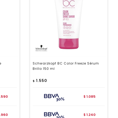
e
Schwarzkopf BC Color Freeze Sérum
Brillo 150 ml
1.550
$
.590
1.085
$
.960
1.240
$