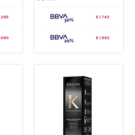
1.295
1.743
$
1.480
1.992
$