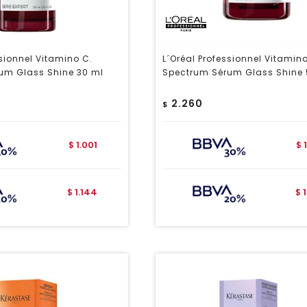
ssionnel Vitamino C.
L´Oréal Professionnel Vitamin
um Glass Shine 30 ml
Spectrum Sérum Glass Shine 
2.260
$
1.001
$
$
1.144
$
$