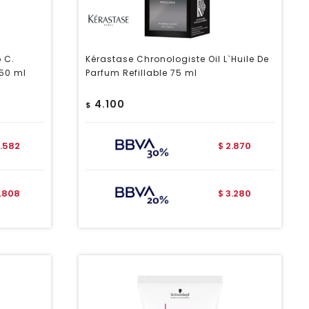
o C.
Kérastase Chronologiste Oil L`Huile De
50 ml
Parfum Refillable 75 ml
4.100
$
1.582
2.870
$
1.808
3.280
$