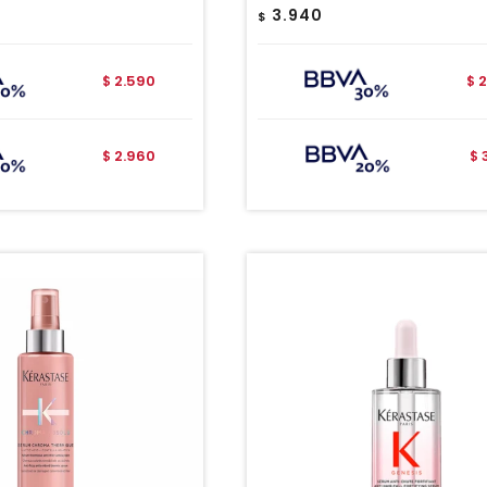
3.940
$
2.590
2
$
$
2.960
$
$