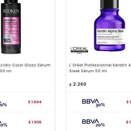
cidic Color Gloss Sérum
L´Oréal Professionnel Keratin 
100 ml
Sleek Sérum 50 ml
2.260
$
1.694
$
$
1.936
$
$