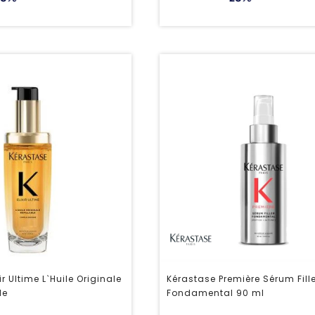
ir Ultime L`Huile Originale
Kérastase Première Sérum Fill
le
Fondamental 90 ml