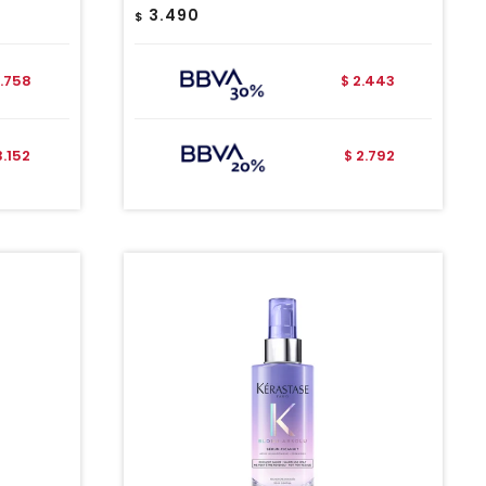
3.490
$
.758
2.443
$
3.152
2.792
$