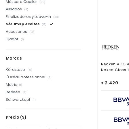
Máscara Capilar
(36)
Alisados
(3)
Finalizadores y Leave-in
(38)
Sérums y Aceites
(18)
Accesorios
(13)
Fijador
(1)
Marcas
Redken ACG A
Kérastase
Naked Gloss 
(10)
L'Oréal Professionnel
(3)
2.420
$
Matrix
(1)
Redken
(3)
Schwarzkopf
(1)
Precio
($)