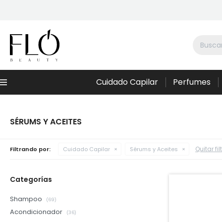
Cuidado Capilar
Perfumes
Menú
SÉRUMS Y ACEITES
Quitar fil
Filtrando por:
Cuidado Capilar
Sérums y Aceites
Categorías
Shampoo
(69)
Acondicionador
(36)