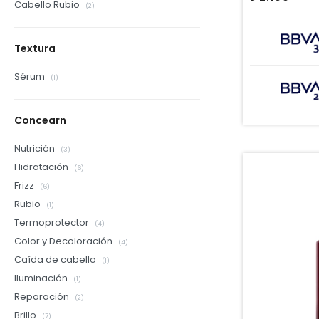
Cabello Rubio
(2)
Textura
Sérum
(1)
Concearn
Nutrición
(3)
Hidratación
(6)
Frizz
(6)
Rubio
(1)
Termoprotector
(4)
Color y Decoloración
(4)
Caída de cabello
(1)
Iluminación
(1)
Reparación
(2)
Brillo
(7)