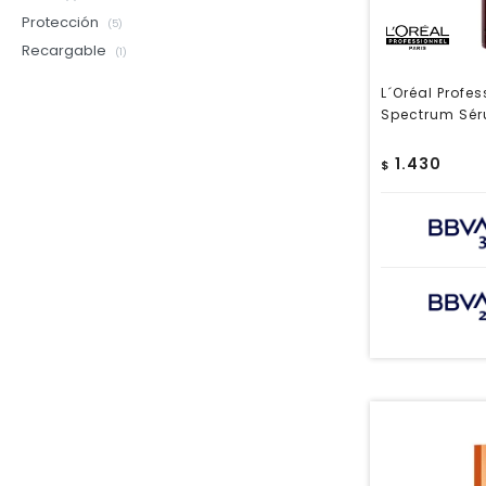
Protección
(5)
Recargable
(1)
L´Oréal Profe
Spectrum Sér
1.430
$