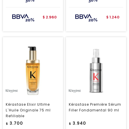
2.960
1.240
$
$
Kérastase Elixir Ultime
Kérastase Première Sérum
L`Huile Originale 75 ml
Filler Fondamental 90 ml
Refillable
3.700
3.940
$
$