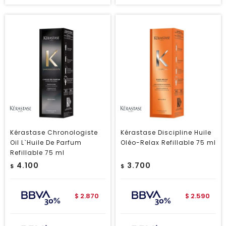
Kérastase Chronologiste
Kérastase Discipline Huile
Oil L`Huile De Parfum
Oléo-Relax Refillable 75 ml
Refillable 75 ml
4.100
3.700
$
$
2.870
2.590
$
$