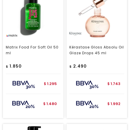
Matrix Food For Soft Oil 50
Kérastase Gloss Absolu Oil
ml
Glaze Drops 45 ml
1.850
2.490
$
$
1.295
1.743
$
$
1.480
1.992
$
$