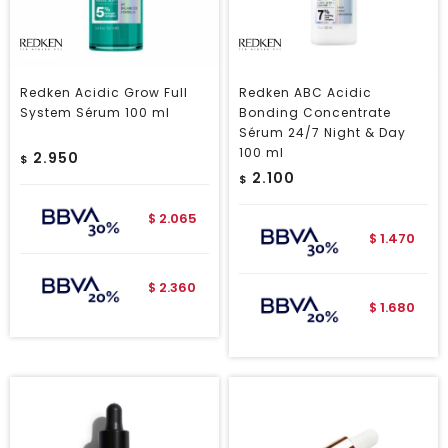
Redken Acidic Grow Full
Redken ABC Acidic
System Sérum 100 ml
Bonding Concentrate
Sérum 24/7 Night & Day
100 ml
2.950
$
2.100
$
2.065
$
1.470
$
2.360
$
1.680
$