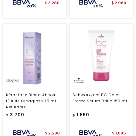
3.280
2.960
$
$
Kérastase Blond Absolu
Schwarzkopf BC Color
L`Huile Cicagloss 75 ml
Freeze Sérum Brillo 150 ml
Refillable
3.700
1.550
$
$
2.590
1.085
$
$