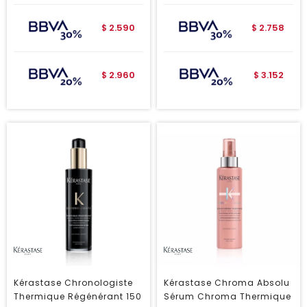
2.590
2.758
$
$
2.960
3.152
$
$
Kérastase Chronologiste
Kérastase Chroma Absolu
Thermique Régénérant 150
Sérum Chroma Thermique