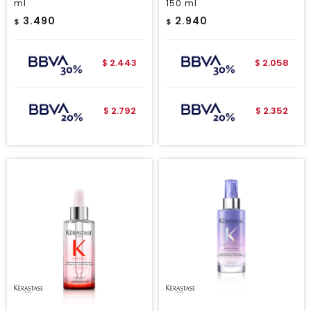
ml
150 ml
3.490
2.940
$
$
2.443
2.058
$
$
2.792
2.352
$
$