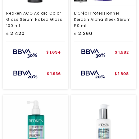
Redken ACG Acidic Color
L´Oréal Professionnel
Gloss Sérum Naked Gloss
Keratin Alpha Sleek Sérum
100 ml
50 ml
2.420
2.260
$
$
1.694
1.582
$
$
1.936
1.808
$
$