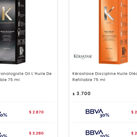
onologiste Oil L`Huile De
Kérastase Discipline Huile Ol
able 75 ml
Refillable 75 ml
3.700
$
2.870
2
$
$
3.280
2
$
$