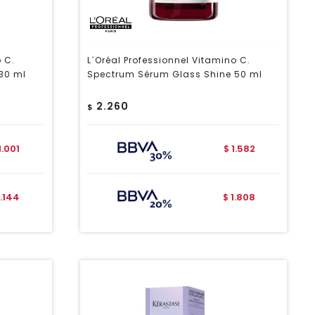
o C.
L´Oréal Professionnel Vitamino C.
30 ml
Spectrum Sérum Glass Shine 50 ml
2.260
$
1.001
1.582
$
1.144
1.808
$