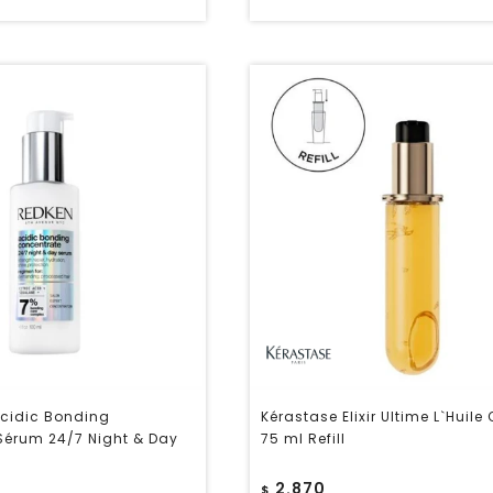
cidic Bonding
Kérastase Elixir Ultime L`Huile 
Sérum 24/7 Night & Day
75 ml Refill
2.870
$