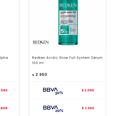
Alpha
Redken Acidic Grow Full System Sérum
100 ml
2.950
$
1.582
2.065
$
1.808
2.360
$