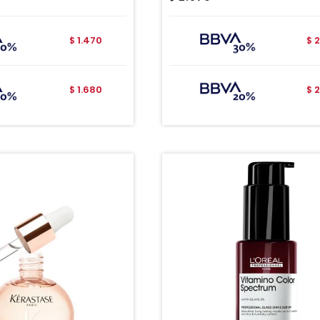
1.470
2
$
$
1.680
2
$
$