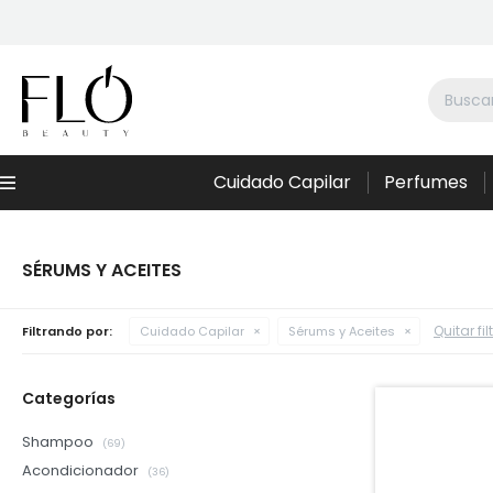
Cuidado Capilar
Perfumes
Menú
SÉRUMS Y ACEITES
Quitar fil
Filtrando por:
Cuidado Capilar
Sérums y Aceites
Categorías
Shampoo
(69)
Acondicionador
(36)