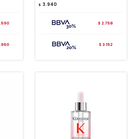
3.940
$
.590
2.758
$
.960
3.152
$