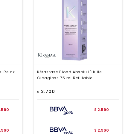
éo-Relax
Kérastase Blond Absolu L`Huile
Cicagloss 75 ml Refillable
3.700
$
.590
2.590
$
.960
2.960
$