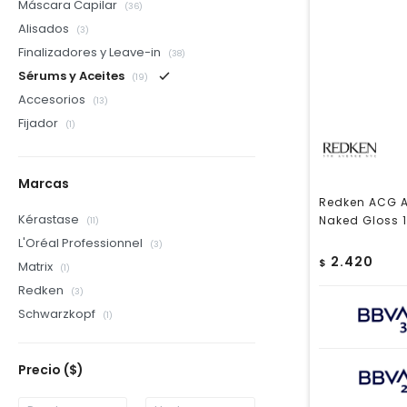
Máscara Capilar
(36)
Alisados
(3)
Finalizadores y Leave-in
(38)
Sérums y Aceites
(19)
Accesorios
(13)
Fijador
(1)
Marcas
Redken ACG A
Kérastase
Naked Gloss 
(11)
L'Oréal Professionnel
(3)
2.420
$
Matrix
(1)
Redken
(3)
Schwarzkopf
(1)
Precio
($)