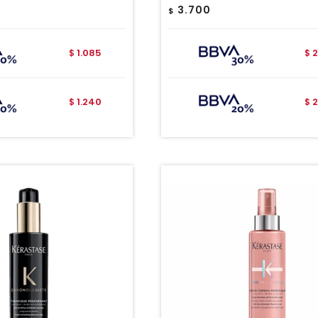
3.700
$
1.085
2
$
$
1.240
2
$
$