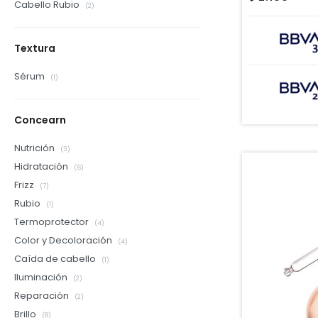
Cabello Rubio
(2)
Textura
Sérum
(1)
Concearn
Nutrición
(3)
Hidratación
(6)
Frizz
(7)
Rubio
(1)
Termoprotector
(4)
Color y Decoloración
(4)
Caída de cabello
(1)
Iluminación
(2)
Reparación
(2)
Brillo
(8)