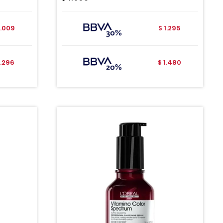
.009
1.295
$
.296
1.480
$