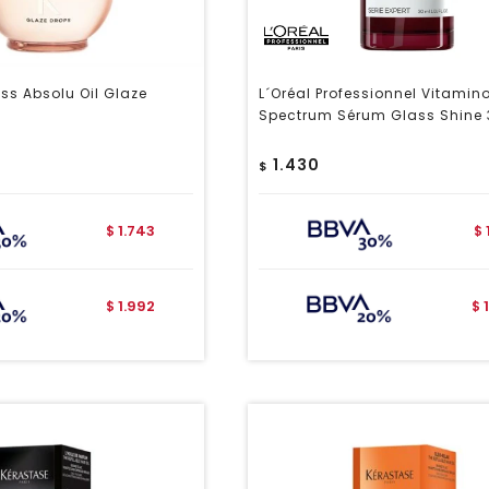
ss Absolu Oil Glaze
L´Oréal Professionnel Vitamin
Spectrum Sérum Glass Shine 
1.430
$
1.743
$
$
1.992
$
$