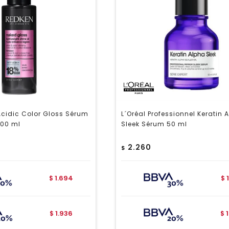
cidic Color Gloss Sérum
L´Oréal Professionnel Keratin 
100 ml
Sleek Sérum 50 ml
2.260
$
1.694
$
$
1.936
$
$