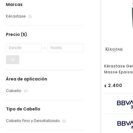
Marcas
Kérastase
(2)
Precio
($)
OK
Kérastase Ge
Masse Epaiss
Área de aplicación
2.400
$
Cabello
(2)
Tipo de Cabello
Cabello Fino y Desvitalizado
(2)