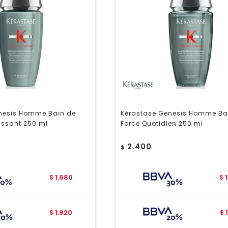
nesis Homme Bain de
Kérastase Genesis Homme Ba
issant 250 ml
Force Quotidien 250 ml
2.400
$
1.680
$
$
1.920
$
$