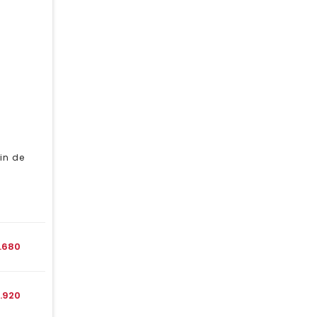
in de
1.680
1.920