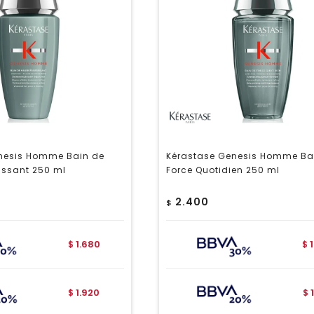
nesis Homme Bain de
Kérastase Genesis Homme Ba
issant 250 ml
Force Quotidien 250 ml
2.400
$
1.680
$
$
1.920
$
$