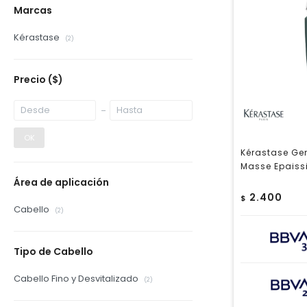
Marcas
Kérastase
(2)
Precio
($)
OK
Kérastase Ge
Masse Epaiss
Área de aplicación
2.400
$
Cabello
(2)
Tipo de Cabello
Cabello Fino y Desvitalizado
(2)