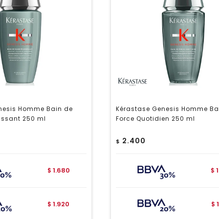
nesis Homme Bain de
Kérastase Genesis Homme Ba
issant 250 ml
Force Quotidien 250 ml
2.400
$
1.680
$
$
1.920
$
$