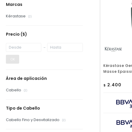
Marcas
Kérastase
(2)
Precio
($)
OK
Kérastase Ge
Masse Epaiss
Área de aplicación
2.400
$
Cabello
(2)
Tipo de Cabello
Cabello Fino y Desvitalizado
(2)