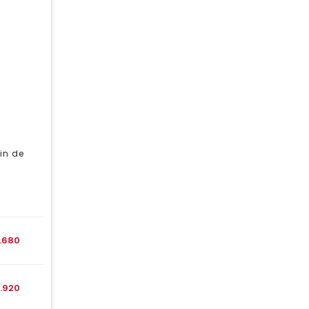
in de
1.680
1.920