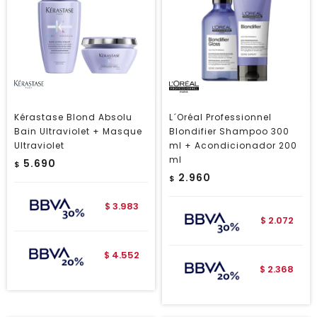
Kérastase Blond Absolu
L´Oréal Professionnel
Bain Ultraviolet + Masque
Blondifier Shampoo 300
Ultraviolet
ml + Acondicionador 200
ml
5.690
$
2.960
$
3.983
$
2.072
$
4.552
$
2.368
$