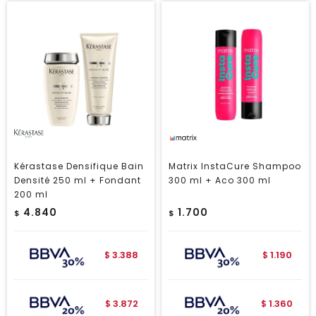
Kérastase Densifique Bain
Matrix InstaCure Shampoo
Densité 250 ml + Fondant
300 ml + Aco 300 ml
200 ml
4.840
1.700
$
$
3.388
1.190
$
$
3.872
1.360
$
$