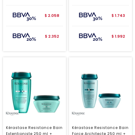
2.058
1.743
$
$
2.352
1.992
$
$
Kérastase Resistance Bain
Kérastase Resistance Bain
Extentioniste 250 ml +
Force Architecte 250 ml +