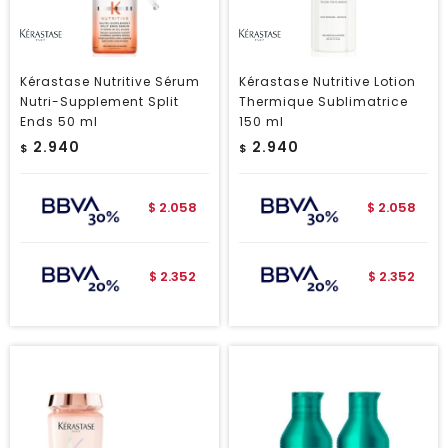
Kérastase Nutritive Sérum
Kérastase Nutritive Lotion
Nutri-Supplement Split
Thermique Sublimatrice
Ends 50 ml
150 ml
2.940
2.940
$
$
2.058
2.058
$
$
2.352
2.352
$
$