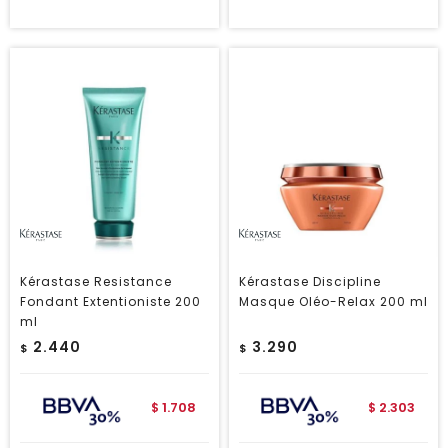
Kérastase Resistance
Kérastase Discipline
Fondant Extentioniste 200
Masque Oléo-Relax 200 ml
ml
2.440
3.290
$
$
1.708
2.303
$
$