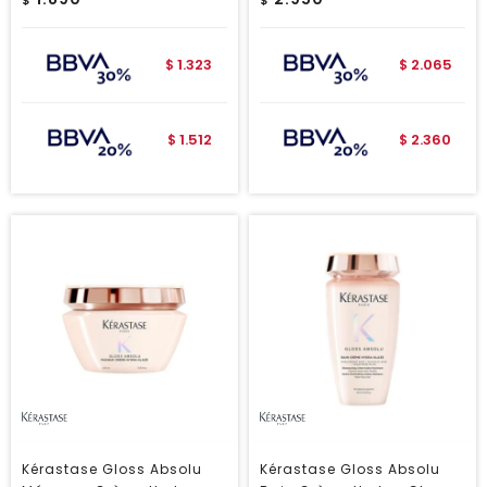
$
$
1.323
2.065
$
$
1.512
2.360
$
$
Kérastase Gloss Absolu
Kérastase Gloss Absolu