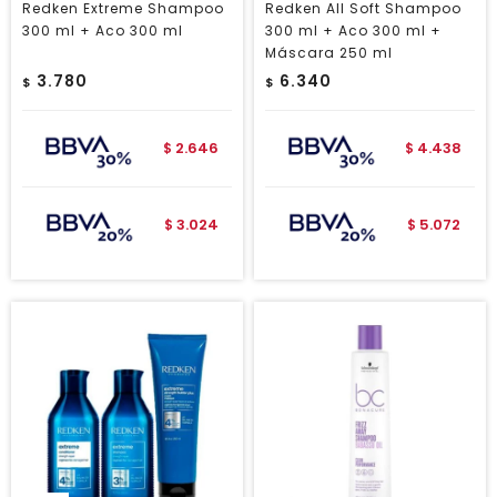
Redken Extreme Shampoo
Redken All Soft Shampoo
300 ml + Aco 300 ml
300 ml + Aco 300 ml +
Máscara 250 ml
3.780
6.340
$
$
2.646
4.438
$
$
3.024
5.072
$
$