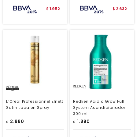
1.952
2.632
$
$
L´Oréal Professionnel Elnett
Redken Acidic Grow Full
Satin Laca en Spray
System Acondicionador
300 ml
2.880
1.890
$
$