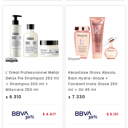
L´Oréal Professionnel Metal
Kérastase Gloss Absolu
Detox Pre Shampoo 250 ml
Bain Hydra-Glaze +
+ Shampoo 300 ml +
Fondant Insta Glaze 250
Máscara 250 ml
ml + Oil 45 ml
6.310
7.330
$
$
4.417
5.131
$
$