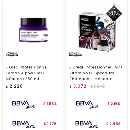
L´Oréal Professionnel
L´Oréal Professionnel PACK
Keratin Alpha Sleek
Vitamino C. Spectrum
Máscara 250 ml
Shampoo + Máscara
2.220
3.072
3.840
$
$
$
1.554
2.150
$
$
1.776
2.458
$
$