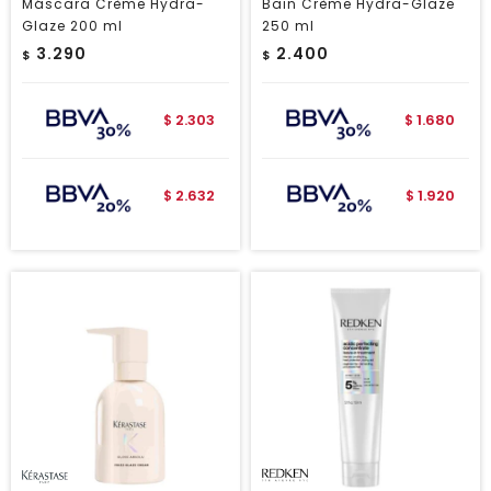
Máscara Crème Hydra-
Bain Crème Hydra-Glaze
Glaze 200 ml
250 ml
3.290
2.400
$
$
2.303
1.680
$
$
2.632
1.920
$
$