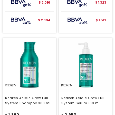
2.016
1.323
$
$
2.304
1.512
$
$
Redken Acidic Grow Full
Redken Acidic Grow Full
System Shampoo 300 ml
System Sérum 100 ml
1.890
2.950