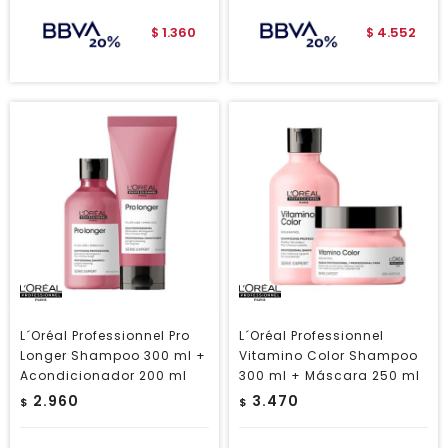
1.360
4.552
$
$
L´Oréal Professionnel Pro
L´Oréal Professionnel
Longer Shampoo 300 ml +
Vitamino Color Shampoo
Acondicionador 200 ml
300 ml + Máscara 250 ml
2.960
3.470
$
$