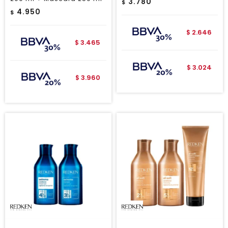
3.780
$
4.950
$
2.646
$
3.465
$
3.024
$
3.960
$