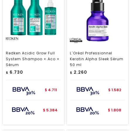
Redken Acidic Grow Full
L´Oréal Professionnel
System Shampoo + Aco +
Keratin Alpha Sleek Sérum
Sérum
50 ml
6.730
2.260
$
$
4.711
1.582
$
$
5.384
1.808
$
$