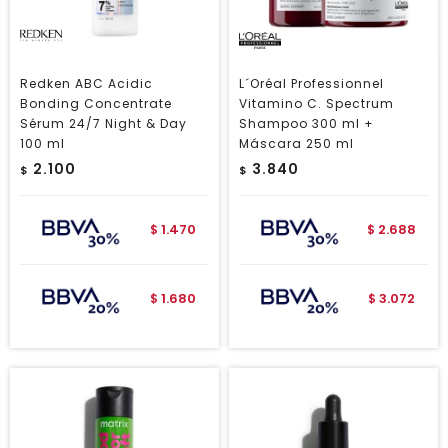
Redken ABC Acidic
L´Oréal Professionnel
Bonding Concentrate
Vitamino C. Spectrum
Sérum 24/7 Night & Day
Shampoo 300 ml +
100 ml
Máscara 250 ml
2.100
3.840
$
$
1.470
2.688
$
$
1.680
3.072
$
$