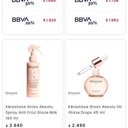
1.680
1.708
$
$
1.920
1.952
$
$
Kérastase Gloss Absolu
Kérastase Gloss Absolu Oil
Spray Anti Frizz Glaze Milk
Glaze Drops 45 ml
190 ml
2.940
2.490
$
$