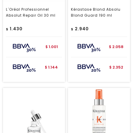
L´Oréal Professionnel
Kérastase Blond Absolu
Absolut Repair Oil 30 ml
Blond Guard 190 ml
1.430
2.940
$
$
1.001
2.058
$
$
1.144
2.352
$
$