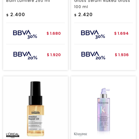
Bain Lumière 250 ml
Gloss Sérum Naked Gloss
100 ml
2.400
2.420
$
$
1.680
1.694
$
$
1.920
1.936
$
$