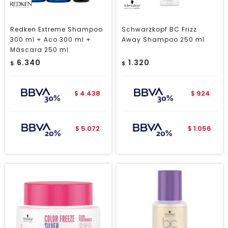
Redken Extreme Shampoo
Schwarzkopf BC Frizz
300 ml + Aco 300 ml +
Away Shampoo 250 ml
Máscara 250 ml
6.340
1.320
$
$
4.438
924
$
$
5.072
1.056
$
$