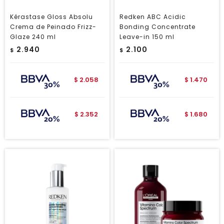
Kérastase Gloss Absolu
Redken ABC Acidic
Crema de Peinado Frizz-
Bonding Concentrate
Glaze 240 ml
Leave-in 150 ml
2.940
2.100
$
$
2.058
1.470
$
$
2.352
1.680
$
$