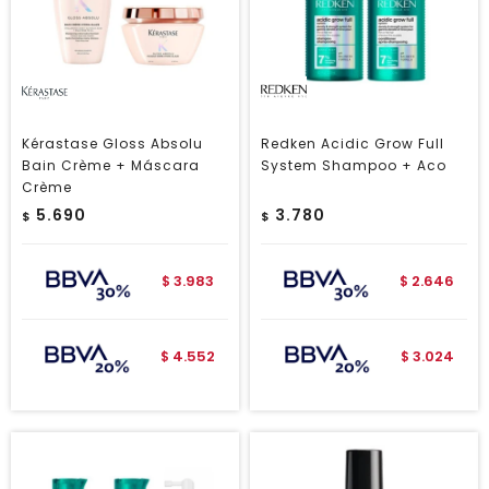
Kérastase Gloss Absolu
Redken Acidic Grow Full
Bain Crème + Máscara
System Shampoo + Aco
Crème
5.690
3.780
$
$
3.983
2.646
$
$
4.552
3.024
$
$