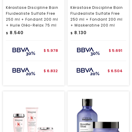
Kérastase Discipline Bain
Kérastase Discipline Bain
Fluidealiste Sulfate Free
Fluidealiste Sulfate Free
250 ml + Fondant 200 ml
250 ml + Fondant 200 ml
+ Huile Oléo-Relax 75 ml
+ Maskeratine 200 ml
8.540
8.130
$
$
5.978
5.691
$
$
6.832
6.504
$
$