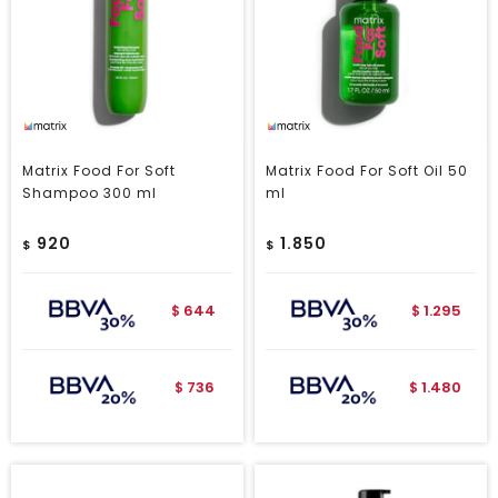
Matrix Food For Soft
Matrix Food For Soft Oil 50
Shampoo 300 ml
ml
920
1.850
$
$
644
1.295
$
$
736
1.480
$
$