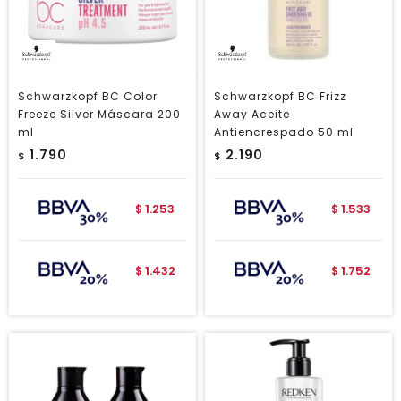
Schwarzkopf BC Color
Schwarzkopf BC Frizz
Freeze Silver Máscara 200
Away Aceite
ml
Antiencrespado 50 ml
1.790
2.190
$
$
1.253
1.533
$
$
1.432
1.752
$
$