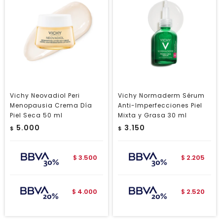
Vichy Neovadiol Peri
Vichy Normaderm Sérum
Menopausia Crema Día
Anti-Imperfecciones Piel
Piel Seca 50 ml
Mixta y Grasa 30 ml
5.000
3.150
$
$
3.500
2.205
$
$
4.000
2.520
$
$