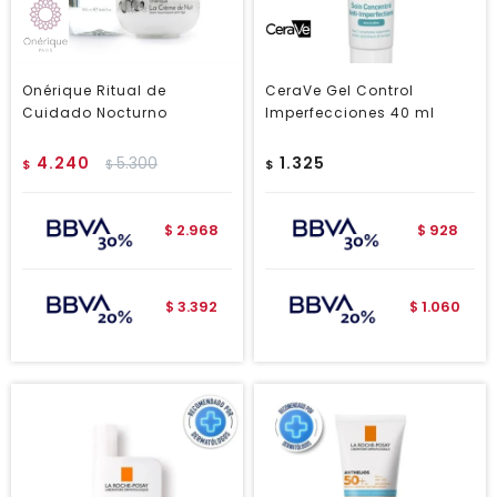
Onérique Ritual de
CeraVe Gel Control
Cuidado Nocturno
Imperfecciones 40 ml
4.240
5.300
1.325
$
$
$
2.968
928
$
$
3.392
1.060
$
$