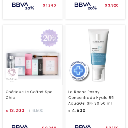
1.240
3.920
$
$
Onérique Le Coffret Spa
La Roche Posay
Chic
Concentrado Hyalu B5
AquaGel SPF 30 50 ml
13.200
16.500
4.500
$
$
$
9.240
3.150