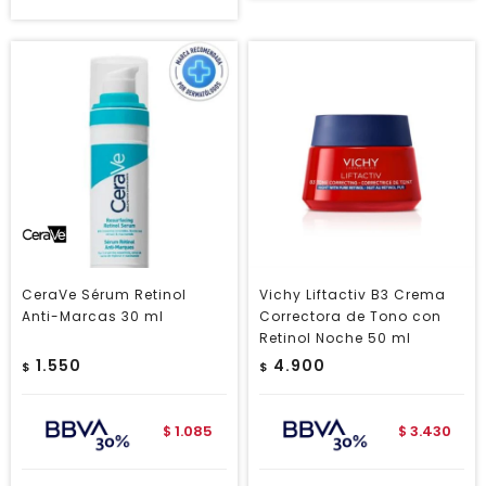
CeraVe Sérum Retinol
Vichy Liftactiv B3 Crema
Anti-Marcas 30 ml
Correctora de Tono con
Retinol Noche 50 ml
1.550
4.900
$
$
1.085
3.430
$
$