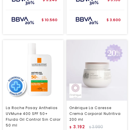
$
$
10.560
3.600
$
$
La Roche Posay Anthelios
Onérique La Caresse
UVMune 400 SPF 50+
Crema Corporal Nutritiva
Fluido Oil Control Sin Color
200 ml
50 ml
3.192
3.990
$
$