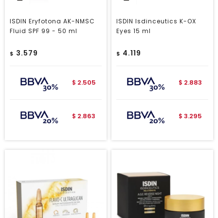
ISDIN Eryfotona AK-NMSC
ISDIN Isdinceutics K-OX
Fluid SPF 99 - 50 ml
Eyes 15 ml
3.579
4.119
$
$
2.505
2.883
$
$
2.863
3.295
$
$