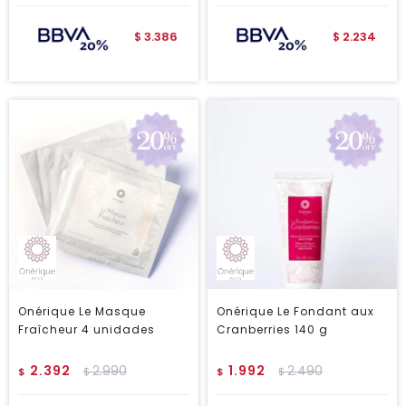
3.386
2.234
$
$
Onérique Le Masque
Onérique Le Fondant aux
Fraîcheur 4 unidades
Cranberries 140 g
2.392
2.990
1.992
2.490
$
$
$
$