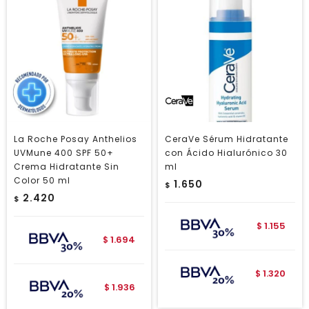
La Roche Posay Anthelios
CeraVe Sérum Hidratante
UVMune 400 SPF 50+
con Ácido Hialurónico 30
Crema Hidratante Sin
ml
Color 50 ml
1.650
$
2.420
$
1.155
$
1.694
$
1.320
$
1.936
$