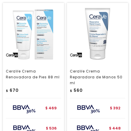
CeraVe Crema
CeraVe Crema
Renovadora de Pies 88 ml
Reparadora de Manos 50
ml
670
560
$
$
469
392
$
$
536
448
$
$