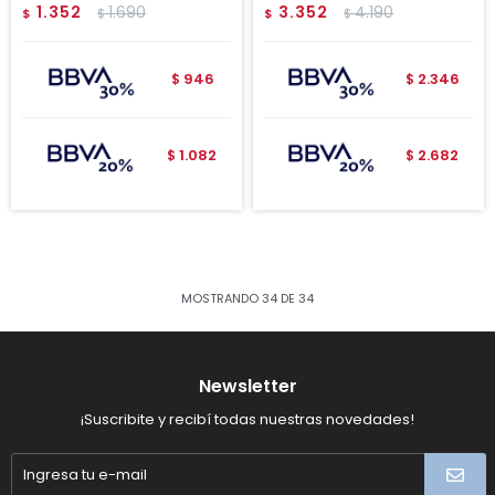
1.352
1.690
3.352
4.190
$
$
$
$
946
2.346
$
$
1.082
2.682
$
$
MOSTRANDO
34
DE
34
Newsletter
¡Suscribite y recibí todas nuestras novedades!