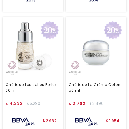
Onérique Les Jolies Perles
Onérique La Crème Coton
30 ml
50 ml
4.232
5.290
2.792
3.490
$
$
$
$
2.962
1.954
$
$