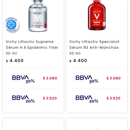
Vichy Liftactiv Supreme
Vichy Liftactiv Specialist
Sérum H.A Epidermic Filler
Sérum B3 Anti-Manchas
30 ml
30 ml
4.400
4.400
$
$
3.080
3.080
$
$
3.520
3.520
$
$