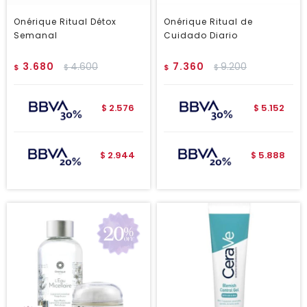
Onérique Ritual Détox
Onérique Ritual de
Semanal
Cuidado Diario
3.680
4.600
7.360
9.200
$
$
$
$
2.576
5.152
$
$
2.944
5.888
$
$