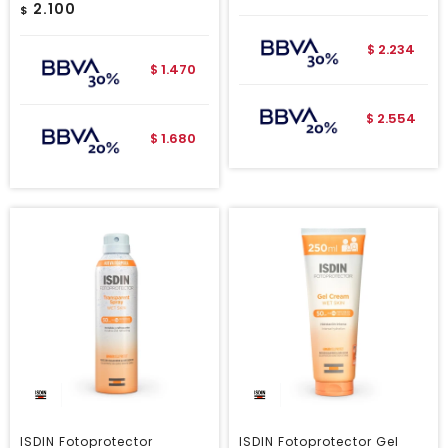
2.100
$
2.234
$
1.470
$
2.554
$
1.680
$
ISDIN Fotoprotector
ISDIN Fotoprotector Gel