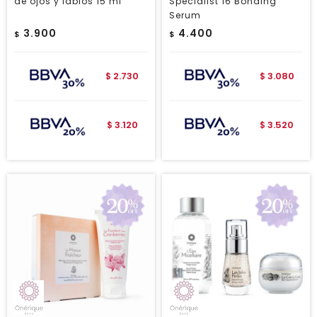
de ojos y labios 15 ml
Specialist 16 Bonding
Serum
3.900
4.400
$
$
2.730
3.080
$
$
3.120
3.520
$
$