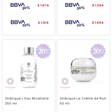
1.674
1.394
$
$
1.914
1.594
$
$
Onérique L´Eau Micellaire
Onérique La Crème de Nuit
250 ml
50 ml