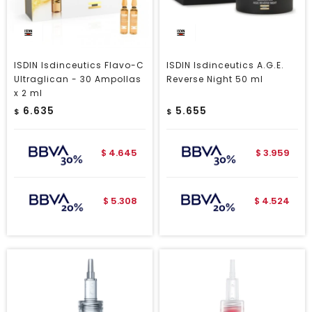
ISDIN Isdinceutics Flavo-C
ISDIN Isdinceutics A.G.E.
Ultraglican - 30 Ampollas
Reverse Night 50 ml
x 2 ml
6.635
5.655
$
$
4.645
3.959
$
$
5.308
4.524
$
$