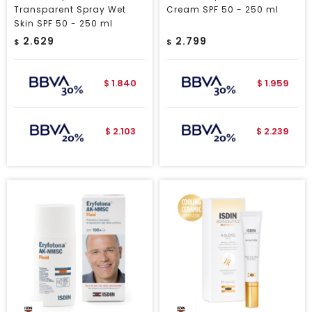
Transparent Spray Wet
Cream SPF 50 - 250 ml
Skin SPF 50 - 250 ml
2.629
2.799
$
$
1.840
1.959
$
$
2.103
2.239
$
$