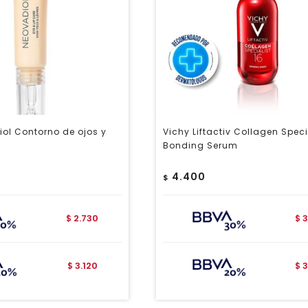
ol Contorno de ojos y
Vichy Liftactiv Collagen Speci
Bonding Serum
4.400
$
2.730
3
$
$
3.120
3
$
$