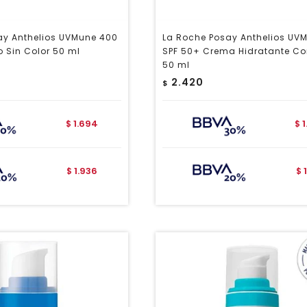
ay Anthelios UVMune 400
La Roche Posay Anthelios UV
o Sin Color 50 ml
SPF 50+ Crema Hidratante Co
50 ml
2.420
$
1.694
$
$
1.936
$
$