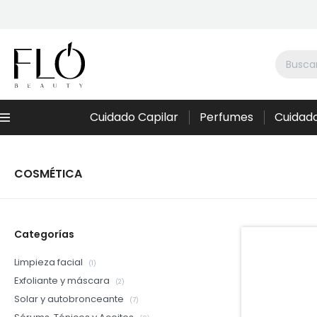
Cuidado Capilar
Perfumes
Cuidado
Menú
COSMÉTICA
Categorías
Limpieza facial
(1)
Exfoliante y máscara
(2)
Solar y autobronceante
(7)