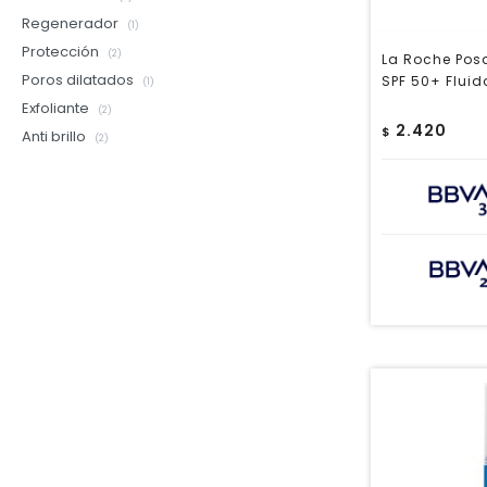
Regenerador
(1)
Protección
(2)
La Roche Pos
Poros dilatados
SPF 50+ Fluid
(1)
Exfoliante
(2)
2.420
$
Anti brillo
(2)