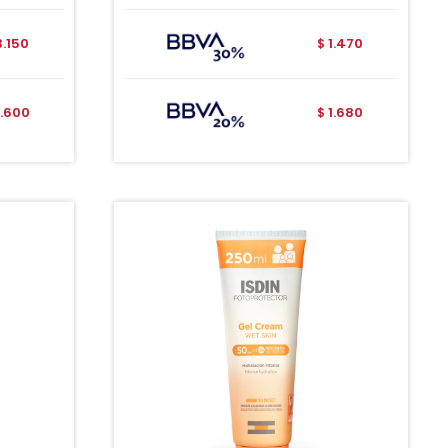
3.150
1.470
$
.600
1.680
$