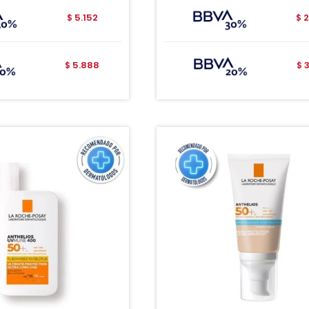
5.152
2
$
$
5.888
$
$