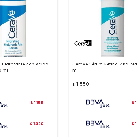
 Hidratante con Ácido
CeraVe Sérum Retinol Anti-M
0 ml
ml
1.550
$
1.155
$
$
1.320
$
$