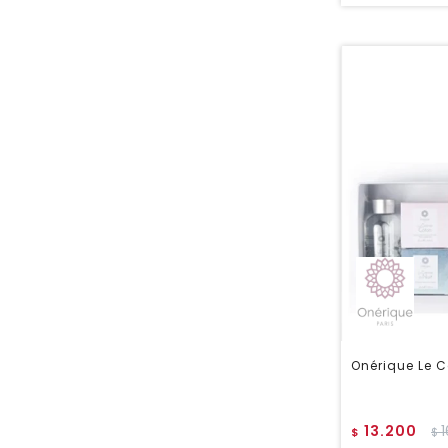
Onérique Le C
13.200
1
$
$