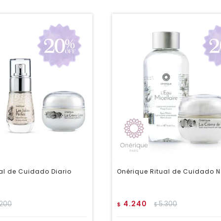
al de Cuidado Diario
Onérique Ritual de Cuidado 
.200
4.240
5.300
$
$