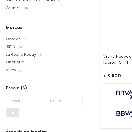
Sérums, Tónicos y Aceites
(9)
Cremas
(11)
Marcas
CeraVe
(5)
ISDIN
(6)
La Roche Posay
(5)
Vichy Neovadi
Onérique
labios 15 ml
(11)
Vichy
(7)
3.900
$
Precio
($)
OK