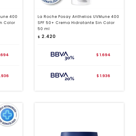
Mune 400
La Roche Posay Anthelios UVMune 400
n Color
SPF 50+ Crema Hidratante Sin Color
50 ml
2.420
$
1.694
1.694
$
1.936
1.936
$