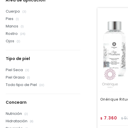
Área de aplicación
Cuerpo
(3)
Pies
(1)
Manos
(1)
Rostro
(25)
Ojos
(2)
Tipo de piel
Piel Seca
(3)
Piel Grasa
(1)
Todo tipo de Piel
(22)
Onérique Ritu
Concearn
Nutrición
(2)
7.360
9
$
$
Hidratación
(8)