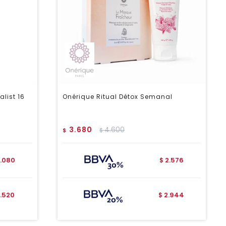
alist 16
Onérique Ritual Détox Semanal
3.680
4.600
$
$
.080
2.576
$
.520
2.944
$