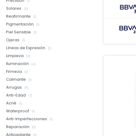
Precisión
(1)
Solares
(3)
Reafirmante
(1)
Pigmentación
(1)
Piel Sensible
(1)
Ojeras
(1)
Líneas de Expresión
(2)
Limpieza
(6)
Iluminación
(4)
Firmeza
(2)
Calmante
(1)
Arrugas
(5)
Anti-Edad
(7)
Acné
(1)
Waterproof
(1)
Anti-Imperfecciones
(1)
Reparación
(2)
Antioxidante
(2)