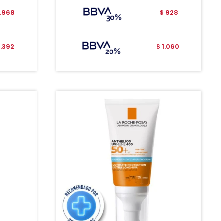
.968
928
$
3.392
1.060
$