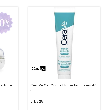
Nocturno
CeraVe Gel Control Imperfecciones 40
ml
1.325
$