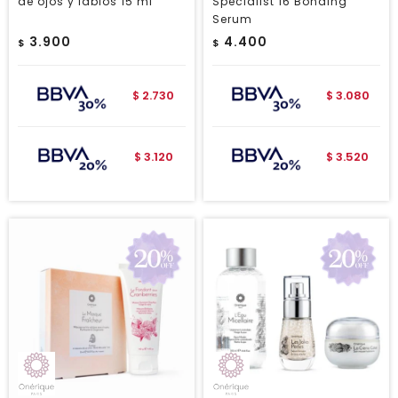
de ojos y labios 15 ml
Specialist 16 Bonding
Serum
3.900
4.400
$
$
2.730
3.080
$
$
3.120
3.520
$
$