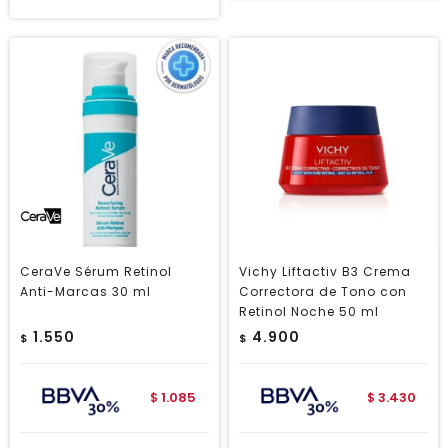
CeraVe Sérum Retinol
Vichy Liftactiv B3 Crema
Anti-Marcas 30 ml
Correctora de Tono con
Retinol Noche 50 ml
1.550
4.900
$
$
1.085
3.430
$
$