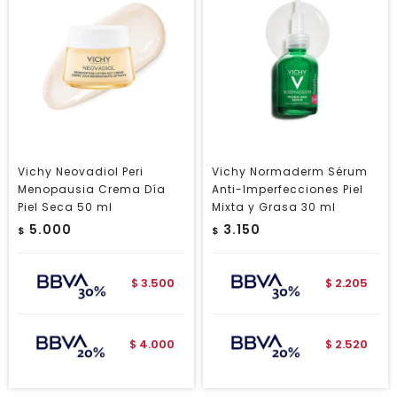
Vichy Neovadiol Peri
Vichy Normaderm Sérum
Menopausia Crema Día
Anti-Imperfecciones Piel
Piel Seca 50 ml
Mixta y Grasa 30 ml
5.000
3.150
$
$
3.500
2.205
$
$
4.000
2.520
$
$