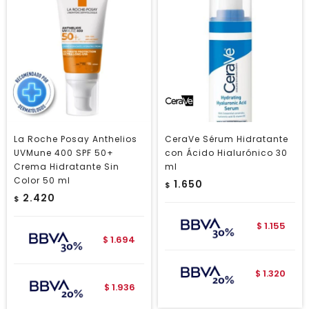
La Roche Posay Anthelios
CeraVe Sérum Hidratante
UVMune 400 SPF 50+
con Ácido Hialurónico 30
Crema Hidratante Sin
ml
Color 50 ml
1.650
$
2.420
$
1.155
$
1.694
$
1.320
$
1.936
$