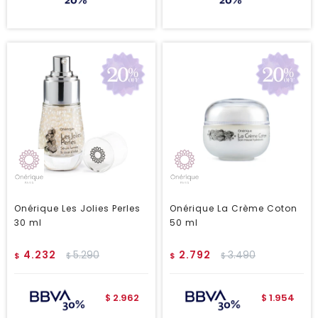
Onérique Les Jolies Perles
Onérique La Crème Coton
30 ml
50 ml
4.232
5.290
2.792
3.490
$
$
$
$
2.962
1.954
$
$