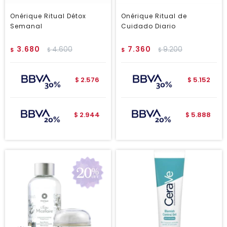
Onérique Ritual Détox
Onérique Ritual de
Semanal
Cuidado Diario
3.680
4.600
7.360
9.200
$
$
$
$
2.576
5.152
$
$
2.944
5.888
$
$