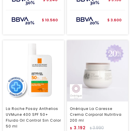
$
$
10.560
3.600
$
$
La Roche Posay Anthelios
Onérique La Caresse
UVMune 400 SPF 50+
Crema Corporal Nutritiva
Fluido Oil Control Sin Color
200 ml
50 ml
3.192
3.990
$
$