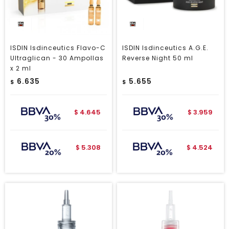
ISDIN Isdinceutics Flavo-C
ISDIN Isdinceutics A.G.E.
Ultraglican - 30 Ampollas
Reverse Night 50 ml
x 2 ml
6.635
5.655
$
$
4.645
3.959
$
$
5.308
4.524
$
$