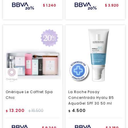
1.240
3.920
$
$
Onérique Le Coffret Spa
La Roche Posay
Chic
Concentrado Hyalu B5
AquaGel SPF 30 50 ml
13.200
16.500
4.500
$
$
$
9.240
3.150