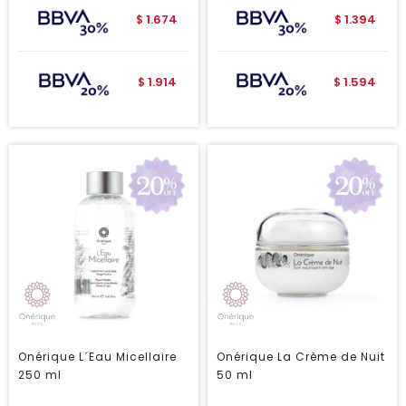
1.674
1.394
$
$
1.914
1.594
$
$
Onérique L´Eau Micellaire
Onérique La Crème de Nuit
250 ml
50 ml