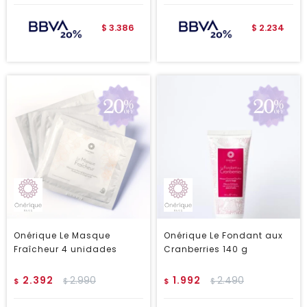
3.386
2.234
$
$
Onérique Le Masque
Onérique Le Fondant aux
Fraîcheur 4 unidades
Cranberries 140 g
2.392
2.990
1.992
2.490
$
$
$
$