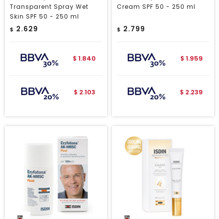
Transparent Spray Wet
Cream SPF 50 - 250 ml
Skin SPF 50 - 250 ml
2.629
2.799
$
$
1.840
1.959
$
$
2.103
2.239
$
$