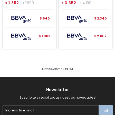
1.352
1.690
3.352
4.190
$
$
$
$
946
2.346
$
$
1.082
2.682
$
$
MOSTRANDO
34
DE
34
Newsletter
¡Suscribite y recibí todas nuestras novedades!