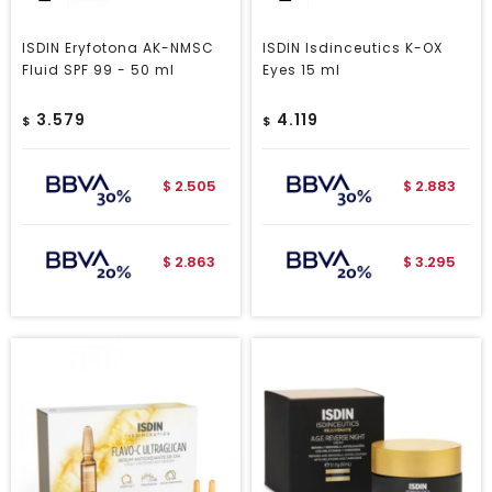
ISDIN Eryfotona AK-NMSC
ISDIN Isdinceutics K-OX
Fluid SPF 99 - 50 ml
Eyes 15 ml
3.579
4.119
$
$
2.505
2.883
$
$
2.863
3.295
$
$