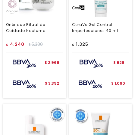
Onérique Ritual de
CeraVe Gel Control
Cuidado Nocturno
Imperfecciones 40 ml
4.240
5.300
1.325
$
$
$
2.968
928
$
$
3.392
1.060
$
$