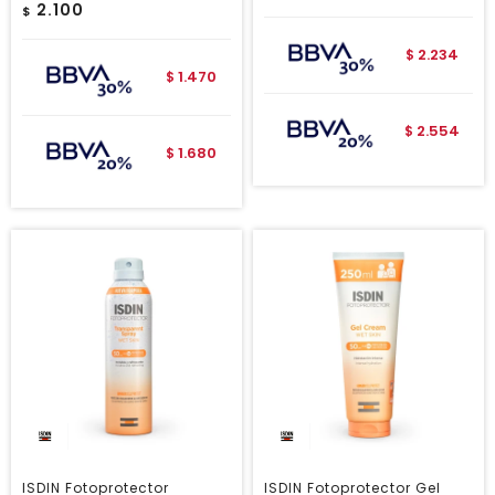
2.100
$
2.234
$
1.470
$
2.554
$
1.680
$
ISDIN Fotoprotector
ISDIN Fotoprotector Gel