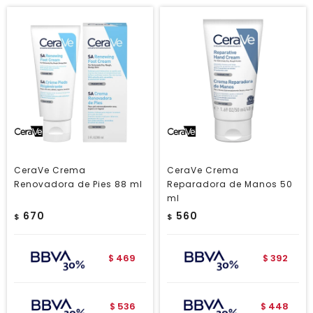
CeraVe Crema
CeraVe Crema
Renovadora de Pies 88 ml
Reparadora de Manos 50
ml
670
560
$
$
469
392
$
$
536
448
$
$