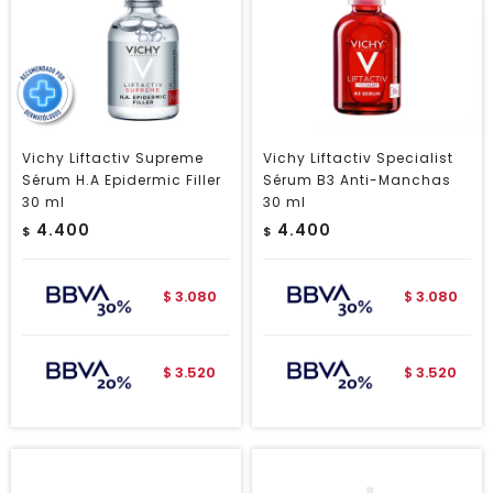
Vichy Liftactiv Supreme
Vichy Liftactiv Specialist
Sérum H.A Epidermic Filler
Sérum B3 Anti-Manchas
30 ml
30 ml
4.400
4.400
$
$
3.080
3.080
$
$
3.520
3.520
$
$