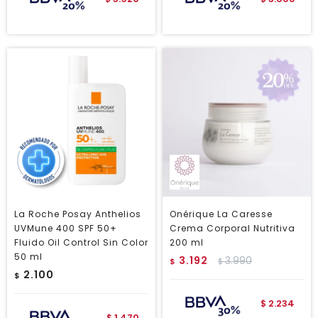
La Roche Posay Anthelios
Onérique La Caresse
UVMune 400 SPF 50+
Crema Corporal Nutritiva
Fluido Oil Control Sin Color
200 ml
50 ml
3.192
3.990
$
$
2.100
$
2.234
$
1.470