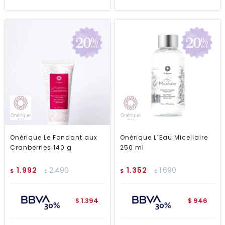
Onérique Le Fondant aux
Onérique L´Eau Micellaire
Cranberries 140 g
250 ml
1.992
2.490
1.352
1.690
$
$
$
$
1.394
946
$
$