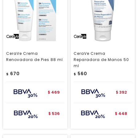
CeraVe Crema
CeraVe Crema
Renovadora de Pies 88 ml
Reparadora de Manos 50
ml
670
560
$
$
469
392
$
$
536
448
$
$