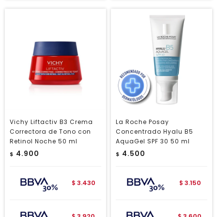
Vichy Liftactiv B3 Crema
La Roche Posay
Correctora de Tono con
Concentrado Hyalu B5
Retinol Noche 50 ml
AquaGel SPF 30 50 ml
4.900
4.500
$
$
3.430
3.150
$
$
3.920
3.600
$
$