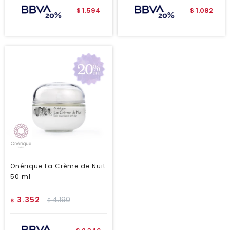
1.594
1.082
$
$
Onérique La Crème de Nuit
50 ml
3.352
4.190
$
$