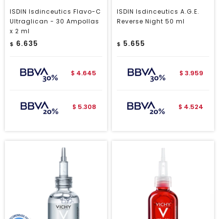
ISDIN Isdinceutics Flavo-C
ISDIN Isdinceutics A.G.E.
Ultraglican - 30 Ampollas
Reverse Night 50 ml
x 2 ml
6.635
5.655
$
$
4.645
3.959
$
$
5.308
4.524
$
$