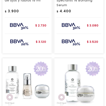
de ojos y labios 15 ml
Specialist 16 Bonding
Serum
3.900
4.400
$
$
2.730
3.080
$
$
3.120
3.520
$
$