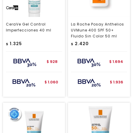
CeraVe Gel Control
La Roche Posay Anthelios
Imperfecciones 40 ml
UVMune 400 SPF 50+
Fluido Sin Color 50 ml
1.325
2.420
$
$
928
1.694
$
$
1.060
1.936
$
$