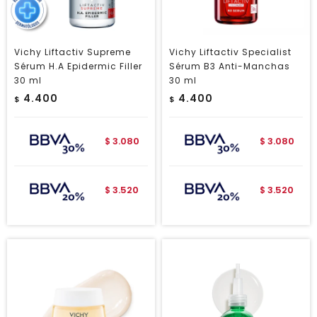
Vichy Liftactiv Supreme
Vichy Liftactiv Specialist
Sérum H.A Epidermic Filler
Sérum B3 Anti-Manchas
30 ml
30 ml
4.400
4.400
$
$
3.080
3.080
$
$
3.520
3.520
$
$