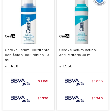
CeraVe Sérum Hidratante
CeraVe Sérum Retinol
con Ácido Hialurónico 30
Anti-Marcas 30 ml
ml
1.650
1.550
$
$
1.155
1.085
$
$
1.320
1.240
$
$