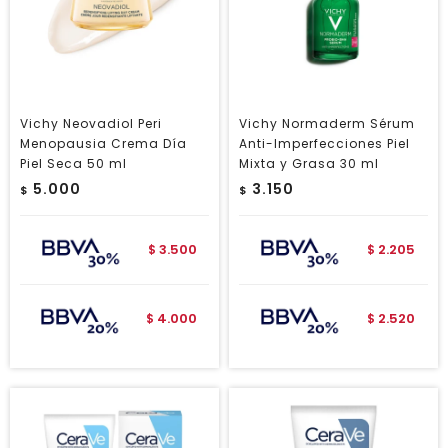
Vichy Neovadiol Peri
Vichy Normaderm Sérum
Menopausia Crema Día
Anti-Imperfecciones Piel
Piel Seca 50 ml
Mixta y Grasa 30 ml
5.000
3.150
$
$
3.500
2.205
$
$
4.000
2.520
$
$