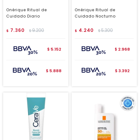
Onérique Ritual de
Onérique Ritual de
Cuidado Diario
Cuidado Nocturno
7.360
9.200
4.240
5.300
$
$
$
$
5.152
2.968
$
$
5.888
3.392
$
$