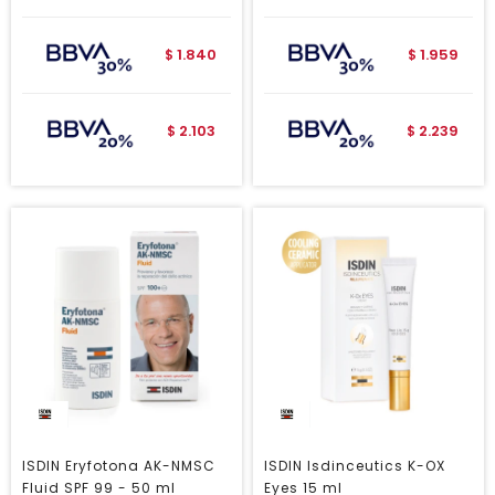
1.840
1.959
$
$
2.103
2.239
$
$
ISDIN Eryfotona AK-NMSC
ISDIN Isdinceutics K-OX
Fluid SPF 99 - 50 ml
Eyes 15 ml