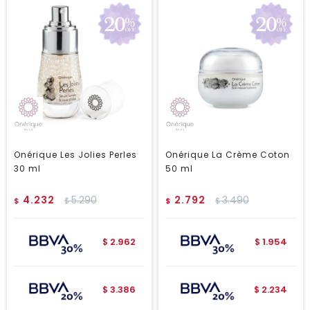
Onérique Les Jolies Perles
Onérique La Crème Coton
30 ml
50 ml
4.232
5.290
2.792
3.490
$
$
$
$
2.962
1.954
$
$
3.386
2.234
$
$