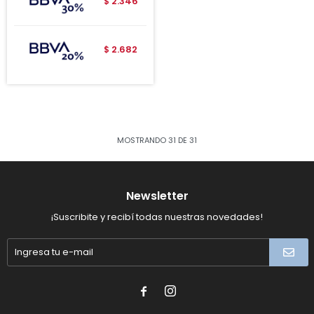
2.346
$
2.682
$
MOSTRANDO
31
DE
31
Newsletter
¡Suscribite y recibí todas nuestras novedades!

