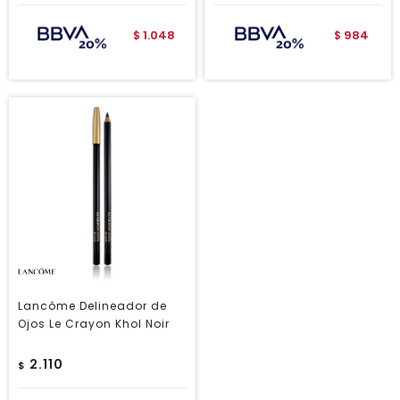
1.048
984
$
$
Lancôme Delineador de
Ojos Le Crayon Khol Noir
2.110
$