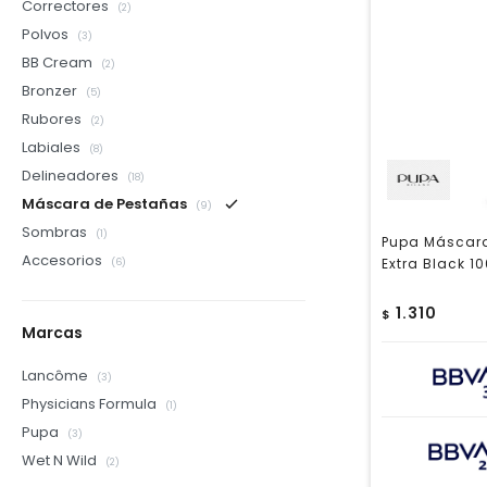
Correctores
(2)
Polvos
(3)
BB Cream
(2)
Bronzer
(5)
Rubores
(2)
Labiales
(8)
Delineadores
(18)
Máscara de Pestañas
(9)
Sombras
(1)
Pupa Máscar
Accesorios
Extra Black 10
(6)
1.310
$
Marcas
Lancôme
(3)
Physicians Formula
(1)
Pupa
(3)
Wet N Wild
(2)