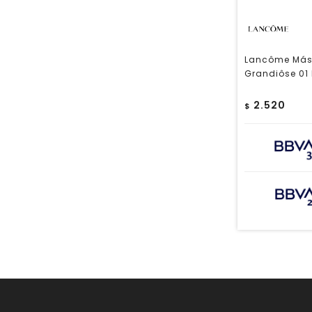
Lancôme Más
Grandiôse 01 N
2.520
$