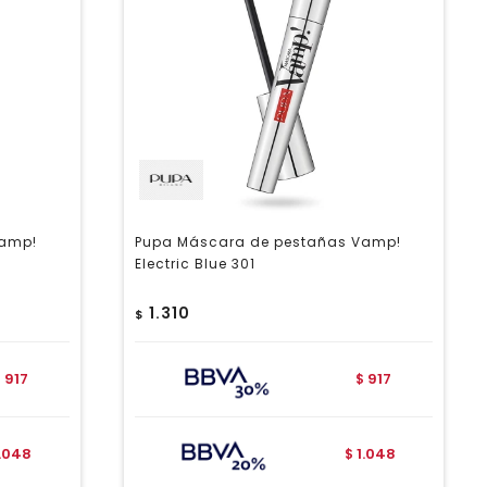
Vamp!
Pupa Máscara de pestañas Vamp!
Electric Blue 301
1.310
$
917
917
$
$
1.048
1.048
$