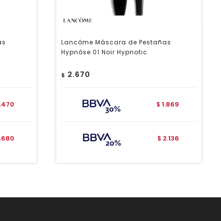
as
Lancôme Máscara de Pestañas
Hypnôse 01 Noir Hypnotic
2.670
$
1.470
1.869
$
1.680
2.136
$