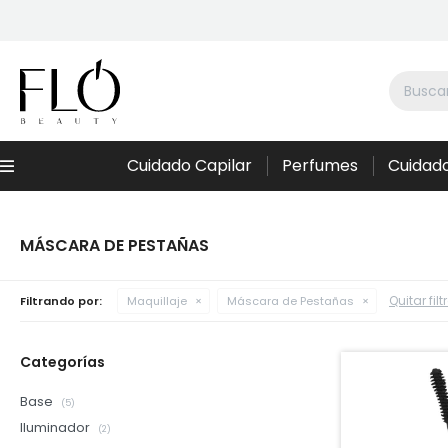
Cuidado Capilar
Perfumes
Cuidado
Menú
MÁSCARA DE PESTAÑAS
Quitar filt
Filtrando por:
Maquillaje
Máscara de Pestañas
Categorías
Base
(5)
Iluminador
(2)