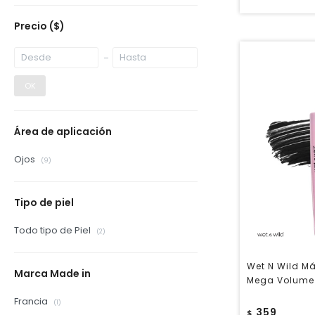
Precio
($)
OK
Área de aplicación
Ojos
(9)
Tipo de piel
Todo tipo de Piel
(2)
Wet N Wild M
Marca Made in
Mega Volume 
Francia
(1)
359
$