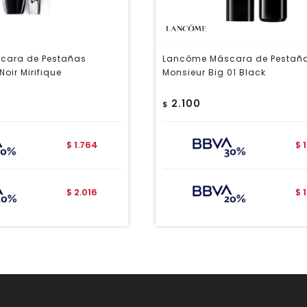
cara de Pestañas
Lancôme Máscara de Pestañ
oir Mirifique
Monsieur Big 01 Black
2.100
$
1.764
$
$
2.016
$
$