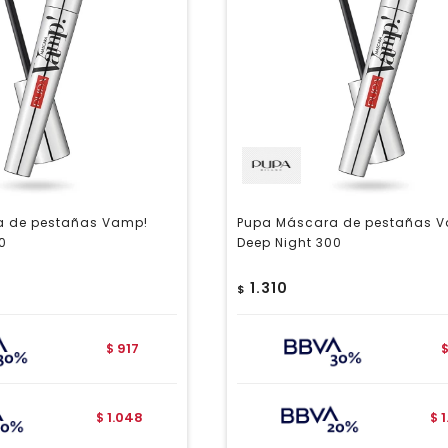
a de pestañas Vamp!
Pupa Máscara de pestañas 
0
Deep Night 300
1.310
$
917
$
1.048
$
$