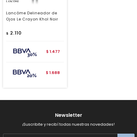
Lancôme Delineador de
Ojos Le Crayon Khol Noir
2.110
$
1.477
$
1.688
$
Newsletter
¡Suscribite y recibí todas nuestras novedades!