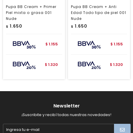
Pupa BB Cream + Primer
Pupa BB Cream + Anti
Piel mixta o grasa 001
Edad Todo tipo de piel 001
Nude
Nude
1.650
1.650
$
$
1.155
1.155
$
$
1.320
1.320
$
$
Newsletter
¡Suscribite y recibí todas nuestras novedades!