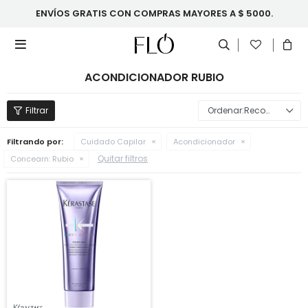
ENVÍOS GRATIS CON COMPRAS MAYORES A $ 5000.

ACONDICIONADOR RUBIO
Recomendados
Filtrando por:
Cuidado Capilar
Acondicionador
Quitar filtros
Concearn:
Rubio