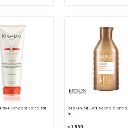
itive Fondant Lait Vital
Redken All Soft Acondicionad
ml
1.890
$