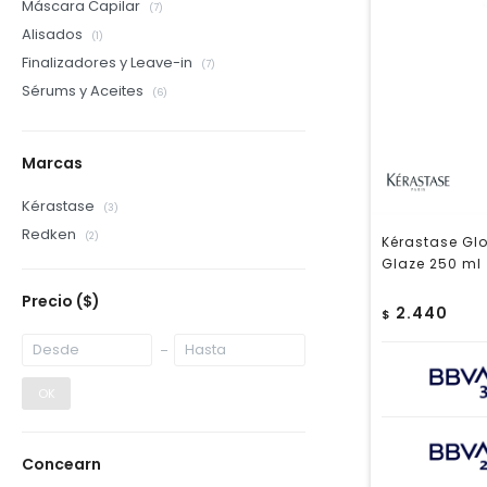
Máscara Capilar
(7)
Alisados
(1)
Finalizadores y Leave-in
(7)
Sérums y Aceites
(6)
Marcas
Kérastase
(3)
Redken
(2)
Kérastase Glo
Glaze 250 ml
Precio
($)
2.440
$
OK
Concearn