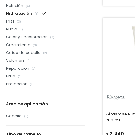
Nutrición
(4)
Hidratación
(5)
Frizz
(3)
Rubio
(1)
Color y Decoloración
(6)
Crecimiento
(3)
Caída de cabello
(2)
Volumen
(1)
Reparación
(7)
Brillo
(7)
Protección
(2)
Área de aplicación
Kérastase Nutr
Cabello
(5)
200 ml
2.440
Tipo de Cabello
$