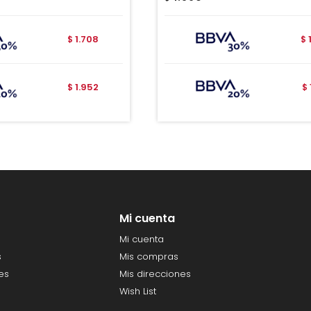
1.708
$
$
1.952
$
$
Mi cuenta
Mi cuenta
s
Mis compras
es
Mis direcciones
Wish List