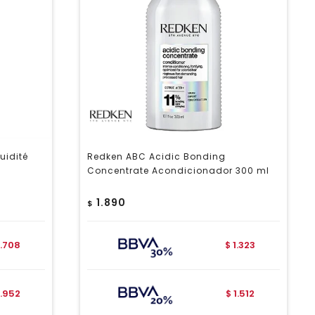
uidité
Redken ABC Acidic Bonding
Concentrate Acondicionador 300 ml
1.890
$
1.708
1.323
$
1.952
1.512
$