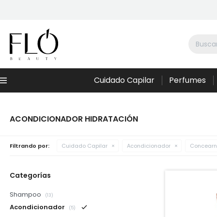
Cuidado Capilar
Perfumes
Menú
ACONDICIONADOR HIDRATACIÓN
Filtrando por:
Cuidado Capilar
Acondicionador
Concearn
Categorías
Shampoo
(13)
Acondicionador
(5)