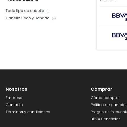
Todo tipo de cabello
(1)
Cabello Seco y Dañado
(4)
Nosotros
Comprar
Empresa
Cómo comprar
Contacto
Política de cambio
Términos y condiciones
Preguntas frecuent
BBVA Beneficios