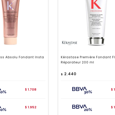
ss Absolu Fondant Insta
Kérastase Première Fondant Fl
Réparateur 200 ml
2.440
$
1.708
$
$
1.952
$
$