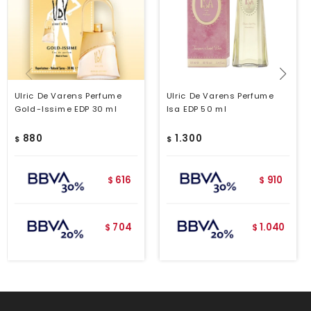
Ulric De Varens Perfume
Ulric De Varens Perfume
Gold-Issime EDP 30 ml
Isa EDP 50 ml
880
1.300
$
$
616
910
$
$
704
1.040
$
$