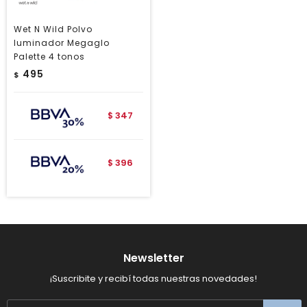
Wet N Wild Polvo
Iuminador Megaglo
Palette 4 tonos
495
$
347
$
396
$
Newsletter
¡Suscribite y recibí todas nuestras novedades!