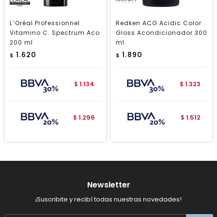
L´Oréal Professionnel
Redken ACG Acidic Color
Vitamino C. Spectrum Aco
Gloss Acondicionador 300
200 ml
ml
1.620
1.890
$
$
1.134
1.323
$
$
1.296
1.512
$
$
Newsletter
¡Suscribite y recibí todas nuestras novedades!