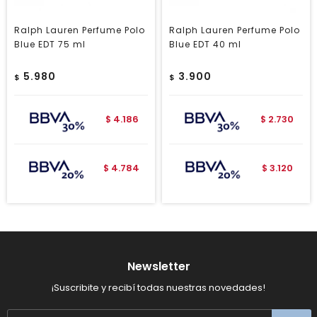
Ralph Lauren Perfume Polo
Ralph Lauren Perfume Polo
Blue EDT 75 ml
Blue EDT 40 ml
5.980
3.900
$
$
4.186
2.730
$
$
4.784
3.120
$
$
Newsletter
¡Suscribite y recibí todas nuestras novedades!