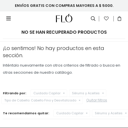
ENVÍOS GRATIS CON COMPRAS MAYORES A $ 5000.

NO SE HAN RECUPERADO PRODUCTOS
¡Lo sentimos! No hay productos en esta
sección.
Inténtalo nuevamente con otros criterios de filtrado o busca en
otras secciones de nuestro catálogo.
Filtrando por:
Cuidado Capilar
Sérums y Aceites
Quitar filtros
Tipo de Cabello:
Cabello Fino y Desvitalizado
Te recomendamos quitar:
Cuidado Capilar
Sérums y Aceites