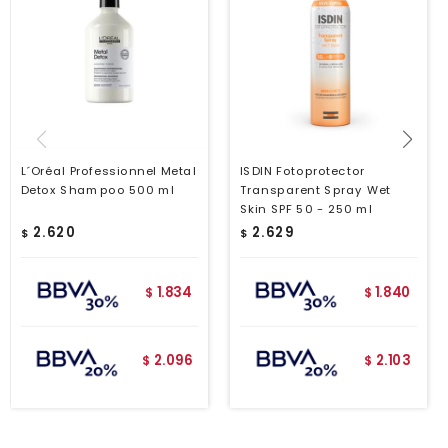
L´Oréal Professionnel Metal
ISDIN Fotoprotector
Detox Shampoo 500 ml
Transparent Spray Wet
Skin SPF 50 - 250 ml
2.620
2.629
$
$
1.834
1.840
$
$
2.096
2.103
$
$