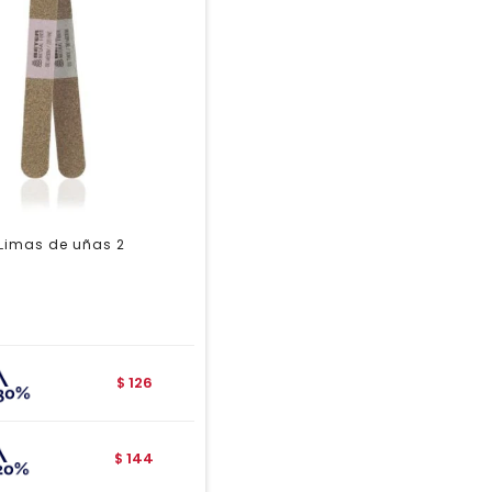
 Limas de uñas 2
126
$
144
$