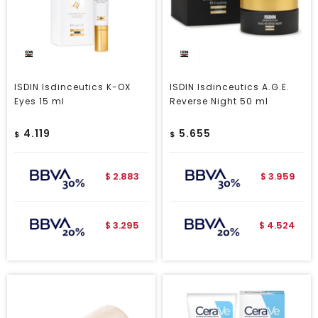
ISDIN Isdinceutics K-OX
ISDIN Isdinceutics A.G.E.
Eyes 15 ml
Reverse Night 50 ml
4.119
5.655
$
$
2.883
3.959
$
$
3.295
4.524
$
$