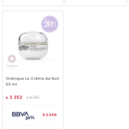
Onérique La Crème de Nuit
50 ml
3.352
4.190
$
$
2.346
$