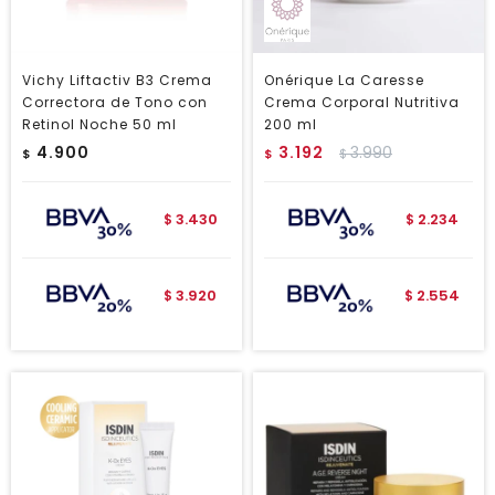
Vichy Liftactiv B3 Crema
Onérique La Caresse
Correctora de Tono con
Crema Corporal Nutritiva
Retinol Noche 50 ml
200 ml
4.900
3.192
3.990
$
$
$
3.430
2.234
$
$
3.920
2.554
$
$