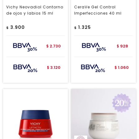
Vichy Neovadiol Contorno
CeraVe Gel Control
de ojos y labios 15 ml
Imperfecciones 40 ml
3.900
1.325
$
$
2.730
928
$
$
3.120
1.060
$
$