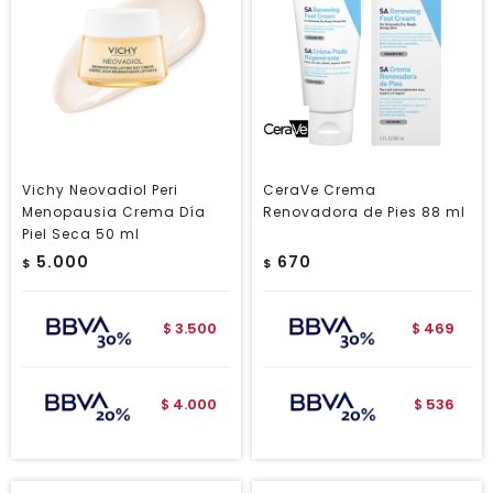
Vichy Neovadiol Peri
CeraVe Crema
Menopausia Crema Día
Renovadora de Pies 88 ml
Piel Seca 50 ml
5.000
670
$
$
3.500
469
$
$
4.000
536
$
$