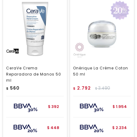
CeraVe Crema
Onérique La Crème Coton
Reparadora de Manos 50
50 ml
ml
560
2.792
3.490
$
$
$
392
1.954
$
$
448
2.234
$
$