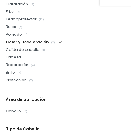
Hidratación
(7)
Frizz
(7)
Termoprotector
(13)
Rulos
(2)
Peinado
(1)
Color y Decoloración
(2)
Caída de cabello
(1)
Firmeza
(1)
Reparación
(4)
Brillo
(4)
Protección
(5)
Área de aplicación
Cabello
(2)
Tipo de Cabello