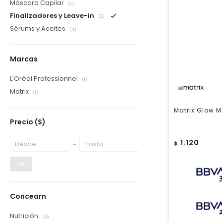
Máscara Capilar
(4)
Finalizadores y Leave-in
(2)
Sérums y Aceites
(4)
Marcas
L'Oréal Professionnel
(1)
Matrix
(1)
Matrix Glow M
Precio
($)
1.120
$
OK
Concearn
Nutrición
(4)