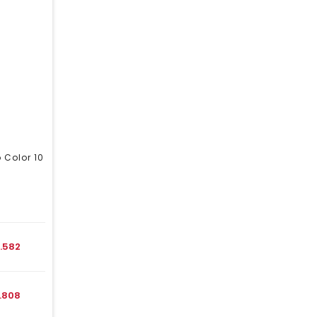
 Color 10
1.582
1.808