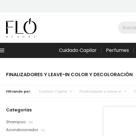
Cuidado Capilar
Perfumes
Menú
FINALIZADORES Y LEAVE-IN COLOR Y DECOLORACIÓN
Filtrando por:
Cuidado Capilar
Finalizadores y Leave-in
C
Categorías
Shampoo
(18)
Acondicionador
(6)