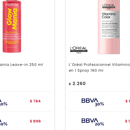
ania Leave-in 250 ml
L´Oréal Professionnel Vitamino
en 1 Spray 190 ml
2.260
$
784
$
$
896
$
$